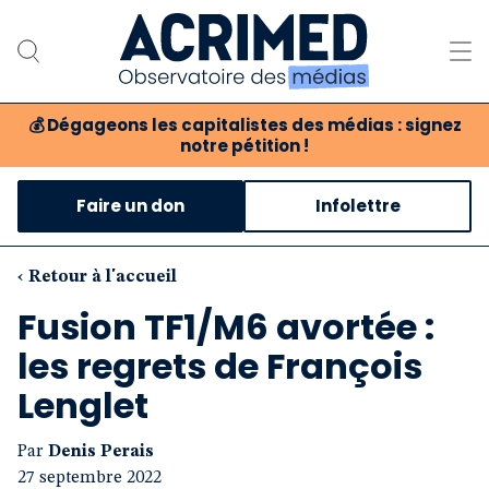
💰
Dégageons les capitalistes des médias : signez
notre pétition !
Notre association
Faire un don
Infolettre
Notre critique des médias
Nos propositions
‹ Retour à l'accueil
Fusion TF1/M6 avortée :
Notre revue
les regrets de François
Boutique
Lenglet
Par
Denis Perais
27 septembre 2022