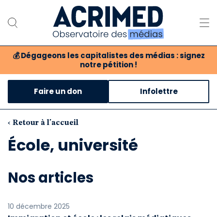
💰
Dégageons les capitalistes des médias : signez
notre pétition !
Notre association
Faire un don
Infolettre
Notre critique des médias
Nos propositions
‹ Retour à l'accueil
École, université
Notre revue
Boutique
Nos articles
10 décembre 2025