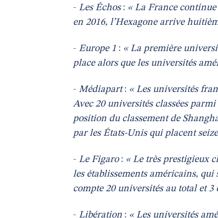
-
Les Échos
:
« La France continue 
en 2016, l’Hexagone arrive huitièm
-
Europe 1
:
« La première universit
place alors que les universités amé
-
Médiapart
:
« Les universités fr
Avec 20 universités classées parmi 
position du classement de Shangha
par les États-Unis qui placent seiz
-
Le Figaro
:
« Le très prestigieux 
les établissements américains, qui 
compte 20 universités au total et 3 
-
Libération
:
« Les universités amé