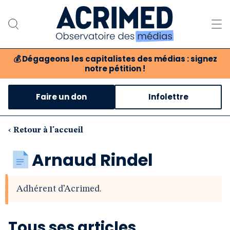
💰
Dégageons les capitalistes des médias : signez
notre pétition !
Notre association
Faire un don
Infolettre
Notre critique des médias
Nos propositions
‹ Retour à l'accueil
Notre revue
Arnaud Rindel
Boutique
Adhérent d’Acrimed.
Tous ses articles