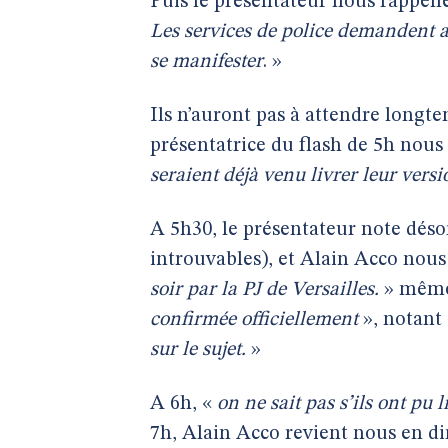
Puis le présentateur nous rappell
Les services de police demandent au
se manifester
. »
Ils n’auront pas à attendre longt
présentatrice du flash de 5h no
seraient déjà venu livrer leur versi
A 5h30, le présentateur note dés
introuvables), et Alain Acco nou
soir par la PJ de Versailles.
» même 
confirmée officiellement
», notant 
sur le sujet.
»
A 6h, «
on ne sait pas s’ils ont pu 
7h, Alain Acco revient nous en di