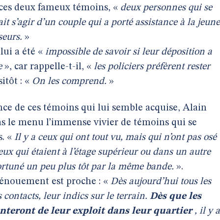
à ces deux fameux témoins, «
deux personnes qui se
it s’agir d’un couple qui a porté assistance à la jeune
seurs.
»
lui a été «
impossible de savoir si leur déposition a
e
», car rappelle-t-il, «
les policiers préfèrent rester
itôt : «
On les comprend.
»
nce de ces témoins qui lui semble acquise, Alain
as le menu l’immense vivier de témoins qui se
s. «
Il y a ceux qui ont tout vu, mais qui n’ont pas osé
eux qui étaient à l’étage supérieur ou dans un autre
ortuné un peu plus tôt par la même bande.
».
dénouement est proche : «
Dès aujourd’hui tous les
 contacts, leur indics sur le terrain.
Dès que les
nteront de leur exploit dans leur quartier
, il y a