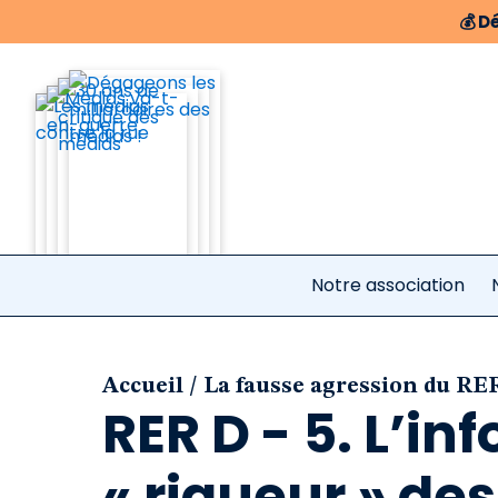
💰
Dé
Notre association
/
Accueil
La fausse agression du R
RER D - 5. L’inf
« rigueur » des