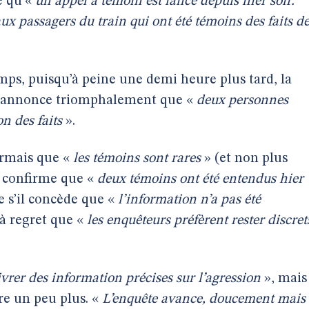
e qu’«
un appel à témoin est lancé depuis hier soir.
x passagers du train qui ont été témoins des faits d
emps, puisqu’à peine une demi heure plus tard, la
us annonce triomphalement que «
deux personnes
on des faits
».
ormais que «
les témoins sont rares
» (et non plus
s confirme que «
deux témoins ont été entendus hier
s’il concède que «
l’information n’a pas été
à regret que «
les enquêteurs préfèrent rester discret
livrer des information précises sur l’agression
», mais
re un peu plus. «
L’enquête avance, doucement mais