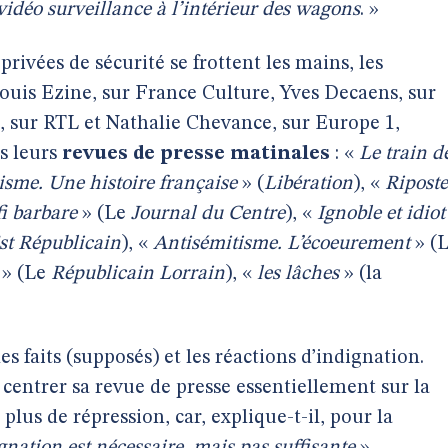
 vidéo surveillance à l’intérieur des wagons
. »
rivées de sécurité se frottent les mains, les
ouis Ezine, sur France Culture, Yves Decaens, sur
, sur RTL et Nathalie Chevance, sur Europe 1,
ns leurs
revues de presse matinales
: «
Le train d
isme. Une histoire française
» (
Libération
), «
Riposte
fi barbare
» (Le
Journal du Centre
), «
Ignoble et idiot
st Républicain
), «
Antisémitisme. L’écoeurement
» (
» (Le
Républicain Lorrain
), «
les lâches
» (la
s faits (supposés) et les réactions d’indignation.
 centrer sa revue de presse essentiellement sur la
plus de répression, car, explique-t-il, pour la