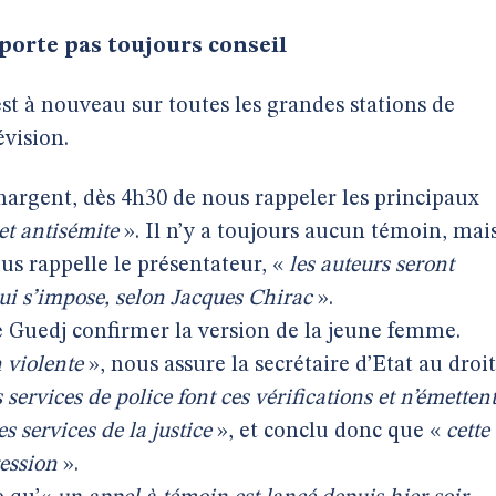
 porte pas toujours conseil
est à nouveau sur toutes les grandes stations de
évision.
 chargent, dès 4h30 de nous rappeler les principaux
et antisémite
». Il n’y a toujours aucun témoin, mai
ous rappelle le présentateur, «
les auteurs seront
 qui s’impose, selon Jacques Chirac
».
Guedj confirmer la version de la jeune femme.
n violente
», nous assure la secrétaire d’Etat au droit
s services de police font ces vérifications et n’émetten
s services de la justice
», et conclu donc que «
cette
ression
».