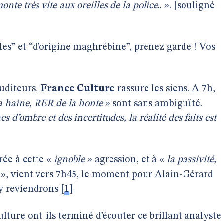
nte très vite aux oreilles de la police
.. ». [souligné
es” et “d’origine maghrébine”, prenez garde ! Vos
uditeurs,
France Culture
rassure les siens. A 7h,
a haine, RER de la honte
» sont sans ambiguïté.
s d’ombre et des incertitudes, la réalité des faits est
rée à cette «
ignoble
» agression, et à «
la passivité,
», vient vers 7h45, le moment pour Alain-Gérard
 y reviendrons
[
1
]
.
lture ont-ils terminé d’écouter ce brillant analyste