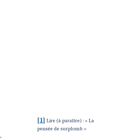
[
1
]
Lire (à paraître) : « La
pensée de surplomb »
,