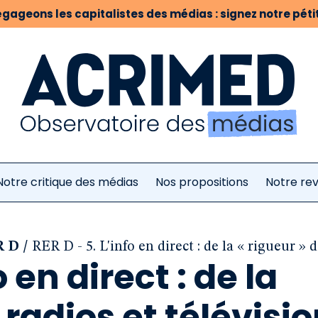
gageons les capitalistes des médias : signez notre pétit
Notre critique des médias
Nos propositions
Notre re
/
ER D
RER D - 5. L'info en direct : de la « rigueur » d
o en direct : de la
 radios et télévisi