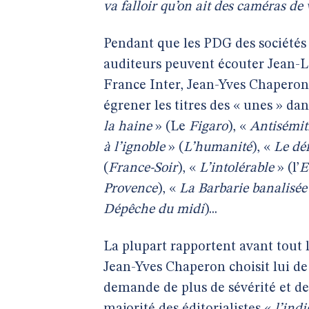
va falloir qu’on ait des caméras de
Pendant que les PDG des sociétés p
auditeurs peuvent écouter Jean-L
France Inter, Jean-Yves Chaperon
égrener les titres des « unes » da
la haine
» (Le
Figaro
), «
Antisémit
à l’ignoble
» (
L’humanité
), «
Le dé
(
France-Soir
), «
L’intolérable
» (l’
E
Provence
), «
La Barbarie banalisée
Dépêche du midi
)...
La plupart rapportent avant tout le
Jean-Yves Chaperon choisit lui de
demande de plus de sévérité et de 