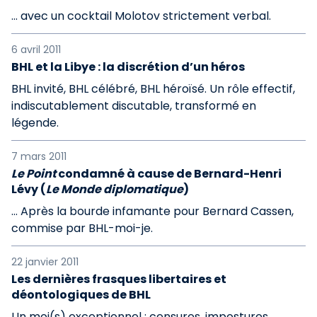
… avec un cocktail Molotov strictement verbal.
6 avril 2011
BHL et la Libye : la discrétion d’un héros
BHL invité, BHL célébré, BHL héroïsé. Un rôle effectif,
indiscutablement discutable, transformé en
légende.
7 mars 2011
Le Point
condamné à cause de Bernard-Henri
Lévy (
Le Monde diplomatique
)
… Après la bourde infamante pour Bernard Cassen,
commise par BHL-moi-je.
22 janvier 2011
Les dernières frasques libertaires et
déontologiques de BHL
Un moi(s) exceptionnel : censures, impostures,