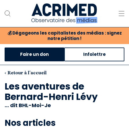
💰
Dégageons les capitalistes des médias : signez
notre pétition !
Notre association
Faire un don
Infolettre
Notre critique des médias
Nos propositions
‹ Retour à l'accueil
Les aventures de
Notre revue
Bernard-Henri Lévy
Boutique
... dit BHL-Moi-Je
Nos articles