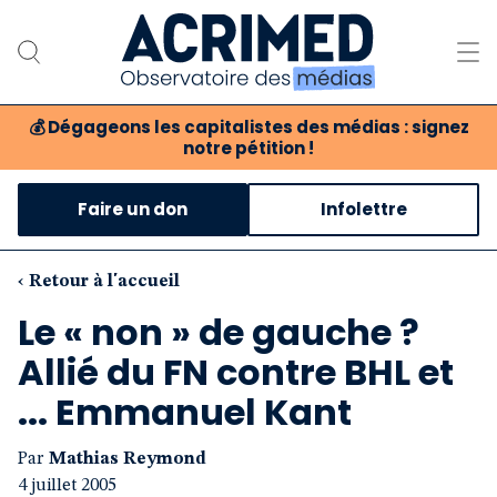
💰
Dégageons les capitalistes des médias : signez
notre pétition !
Notre association
Faire un don
Infolettre
Notre critique des médias
Nos propositions
‹ Retour à l'accueil
Le « non » de gauche ?
Notre revue
Allié du FN contre BHL et
Boutique
... Emmanuel Kant
Par
Mathias Reymond
4 juillet 2005