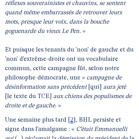
réflexes souverainistes et chauvins, se sentent
quand même embarrassés de retrouver leurs
mots, presque leur voix, dans la bouche
goguenarde du vieux Le Pen.
»
Et puisque les tenants du ’non’ de gauche et du
’non’ d’extrême-droite ont un vocabulaire
commun, cette campagne fût, selon notre
philosophe-démocrate, une «
campagne de
désinformation sans précédent
[qui]
aura jeté
[le texte du TCE]
aux chiens des populismes de
droite et de gauche.
»
Une semaine plus tard
[
2
]
, BHL persiste et
signe dans l’amalgame : «
C’était Emmanuelli
qui
(...)
réclamait la démission du président de la