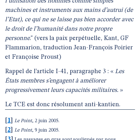
l’utilisation des hommes comme simples
machines et instruments aux mains d’autrui (de
l’Etat), ce qui ne se laisse pas bien accorder avec
le droit de l’humanité dans notre propre
personne
." (vers la paix perpétuelle, Kant, GF
Flammarion, traduction Jean-François Poirier
et Françoise Proust)
Rappel de l’article I-41, paragraphe 3 : «
Les
États membres s’engagent à améliorer
progressivement leurs capacités militaires.
»
Le TCE est donc résolument anti-kantien.
[
1
]
Le Point
, 2 juin 2005.
[
2
]
Le Point
, 9 juin 2005.
[
3
]
Les passages en gras sont soulignés par nous.