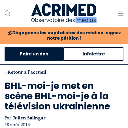
💰
Dégageons les capitalistes des médias : signez
notre pétition !
Notre association
Faire un don
Infolettre
Notre critique des médias
Nos propositions
‹ Retour à l'accueil
BHL-moi-je met en
Notre revue
scène BHL-moi-je à la
Boutique
télévision ukrainienne
Par
Julien Salingue
18 août 2014