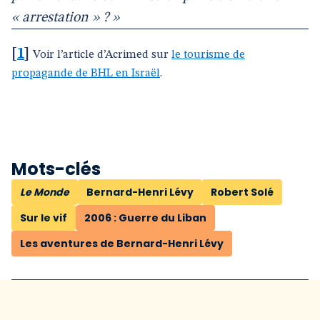
« arrestation » ? »
[
1
]
Voir l’article d’Acrimed sur
le tourisme de
propagande de BHL en Israël
.
Mots-clés
Le Monde
Bernard-Henri Lévy
Robert Solé
Sur le vif
2006 : Guerre du Liban
Les aventures de Bernard-Henri Lévy