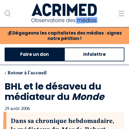
💰
Dégageons les capitalistes des médias : signez
notre pétition !
Notre association
Faire un don
Infolettre
Notre critique des médias
Nos propositions
‹ Retour à l'accueil
BHL et le désaveu du
Notre revue
médiateur du
Monde
Boutique
29 août 2006
Dans sa chronique hebdomadaire,