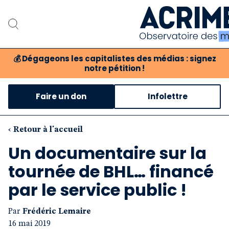
💰
Dégageons les capitalistes des médias : signez
notre pétition !
Notre associat
Faire un don
Infolettre
Notre critique des 
Nos propositio
‹ Retour à l'accueil
Un documentaire sur la
Notre revue
tournée de BHL… financé
Boutique
par le service public !
Par
Frédéric Lemaire
16 mai 2019