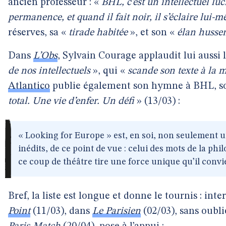
ancien professeur : «
BHL, c’est un intellectuel luc
permanence, et quand il fait noir, il s’éclaire lui-
réserves, sa «
tirade habitée
», et son «
élan husser
Dans
L’Obs
, Sylvain Courage applaudit lui aussi 
de nos intellectuels
», qui «
scande son texte à la 
Atlantico
publie également son hymne à BHL, so
total. Une vie d’enfer. Un défi
» (13/03) :
« Looking for Europe » est, en soi, non seulement 
inédits, de ce point de vue : celui des mots de la phil
ce coup de théâtre tire une force unique qu’il convi
Bref, la liste est longue et donne le tournis : int
Point
(11/03), dans
Le Parisien
(02/03), sans oubli