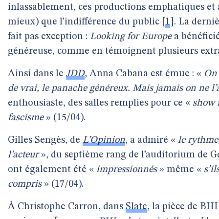
inlassablement, ces productions emphatiques et
mieux) que l’indifférence du public
[
1
]
. La derni
fait pas exception :
Looking for Europe
a bénéfici
généreuse, comme en témoignent plusieurs extra
Ainsi dans le
JDD
, Anna Cabana est émue : «
On 
de vrai, le panache généreux. Mais jamais on ne l’
enthousiaste, des salles remplies pour ce «
show i
fascisme
» (15/04).
Gilles Sengès, de
L’Opinion
, a admiré «
le rythme
l’acteur
», du septième rang de l’auditorium de Gda
ont également été «
impressionnés
» même «
s’i
compris
» (17/04).
À Christophe Carron, dans
Slate
, la pièce de BH