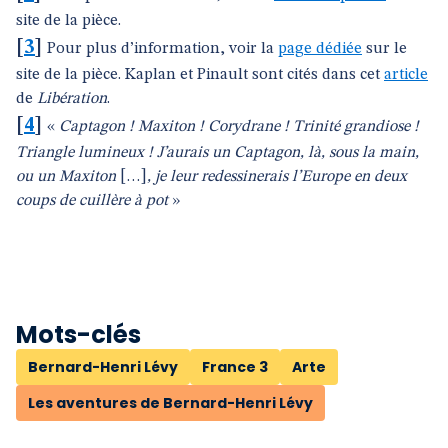
site de la pièce.
[
3
]
Pour plus d’information, voir la
page dédiée
sur le
site de la pièce. Kaplan et Pinault sont cités dans cet
article
de
Libération
.
[
4
]
«
Captagon ! Maxiton ! Corydrane ! Trinité grandiose !
Triangle lumineux ! J’aurais un Captagon, là, sous la main,
ou un Maxiton
[…]
, je leur redessinerais l’Europe en deux
coups de cuillère à pot
»
Mots-clés
Bernard-Henri Lévy
France 3
Arte
Les aventures de Bernard-Henri Lévy