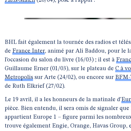
Paris-Match
(20/04), pose à l’appui :
BHL fait également la tournée des radios et télés 
de
France Inter
, animé par Ali Baddou, pour le 
l’occasion du salon du livre (16/03) ; il est à
Franc
Guillaume Erner (01/03), sur le plateau de
C à v
Metropolis
sur Arte (24/02), ou encore sur
BFM-
de Ruth Elkrief (27/02).
Le 19 avril, il a les honneurs de la matinale d’
Eur
pièce. Bien entendu, il sera omis de signaler qu
appartient Europe 1 – figure parmi les nombreux «
trouve également Engie, Orange, Havas Group, e