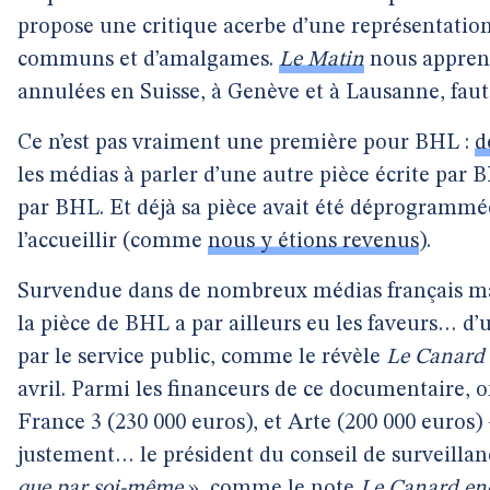
propose une critique acerbe d’une représentation
communs et d’amalgames.
Le Matin
nous apprend
annulées en Suisse, à Genève et à Lausanne, faut
Ce n’est pas vraiment une première pour BHL :
d
les médias à parler d’une autre pièce écrite par 
par BHL. Et déjà sa pièce avait été déprogrammée 
l’accueillir (comme
nous y étions revenus
).
Survendue dans de nombreux médias français ma
la pièce de BHL a par ailleurs eu les faveurs… d
par le service public, comme le révèle
Le Canard
avril. Parmi les financeurs de ce documentaire, 
France 3 (230 000 euros), et Arte (200 000 euros
justement… le président du conseil de surveillan
que par soi-même
», comme le note
Le Canard en