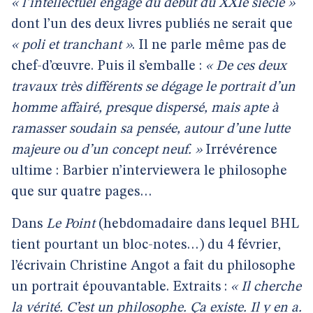
« l’intellectuel engagé du début du XXIe siècle »
dont l’un des deux livres publiés ne serait que
« poli et tranchant »
. Il ne parle même pas de
chef-d’œuvre. Puis il s’emballe :
« De ces deux
travaux très différents se dégage le portrait d’un
homme affairé, presque dispersé, mais apte à
ramasser soudain sa pensée, autour d’une lutte
majeure ou d’un concept neuf. »
Irrévérence
ultime : Barbier n’interviewera le philosophe
que sur quatre pages…
Dans
Le Point
(hebdomadaire dans lequel BHL
tient pourtant un bloc-notes…) du 4 février,
l’écrivain Christine Angot a fait du philosophe
un portrait épouvantable. Extraits :
« Il cherche
la vérité. C’est un philosophe. Ça existe. Il y en a.