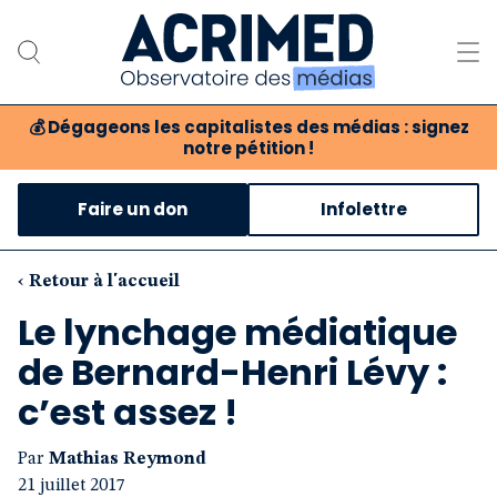
💰
Dégageons les capitalistes des médias : signez
notre pétition !
Notre association
Faire un don
Infolettre
Notre critique des médias
Nos propositions
‹ Retour à l'accueil
Le lynchage médiatique
Notre revue
de Bernard-Henri Lévy :
Boutique
c’est assez !
Par
Mathias Reymond
21 juillet 2017