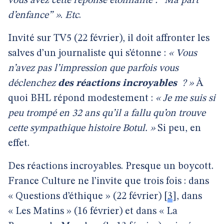
vous avez cette réponse étonnante : “Ma part
d’enfance” »
.
Etc
.
Invité sur TV5 (22 février), il doit affronter les
salves d’un journaliste qui s’étonne :
« Vous
n’avez pas l’impression que parfois vous
déclenchez
des réactions incroyables
? »
À
quoi BHL répond modestement :
« Je me suis si
peu trompé en 32 ans qu’il a fallu qu’on trouve
cette sympathique histoire Botul. »
Si peu, en
effet.
Des réactions incroyables. Presque un boycott.
France Culture ne l’invite que trois fois : dans
« Questions d’éthique » (22 février)
[
3
]
, dans
« Les Matins » (16 février) et dans « La