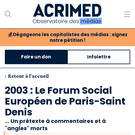
💰
Dégageons les capitalistes des médias : signez
notre pétition !
Notre association
Faire un don
Infolettre
Notre critique des médias
Nos propositions
‹ Retour à l'accueil
2003 : Le Forum Social
Notre revue
Européen de Paris-Saint
Boutique
Denis
... Un prétexte à commentaires et à
"angles" morts