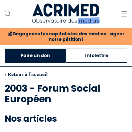
💰
Dégageons les capitalistes des médias : signez
notre pétition !
Notre association
Faire un don
Infolettre
Notre critique des médias
Nos propositions
‹ Retour à l'accueil
2003 - Forum Social
Notre revue
Européen
Boutique
Nos articles