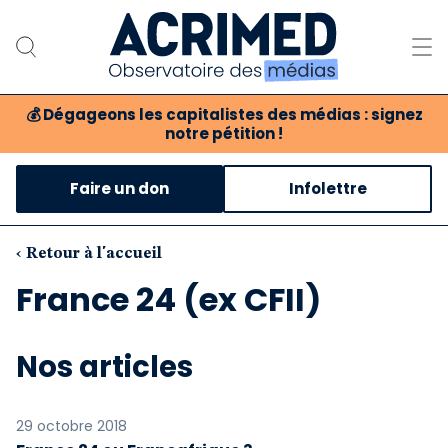
💰
Dégageons les capitalistes des médias : signez
notre pétition !
Notre association
Faire un don
Infolettre
Notre critique des médias
Nos propositions
‹ Retour à l'accueil
France 24 (ex CFII)
Notre revue
Boutique
Nos articles
29 octobre 2018