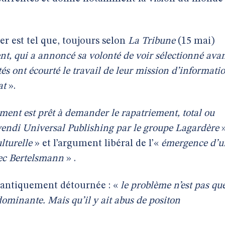
er est tel que, toujours selon
La Tribune
(15 mai)
nt, qui a annoncé sa volonté de voir sélectionné ava
tés ont écourté le travail de leur mission d’informati
at
».
ent est prêt à demander le rapatriement, total ou
ivendi Universal Publishing par le groupe Lagardère
»
lturelle
» et l’argument libéral de l’«
émergence d’u
vec Bertelsmann
» .
antiquement détournée : «
le problème n’est pas qu
dominante. Mais qu’il y ait abus de positon