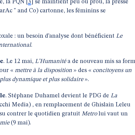
re, la PQN
[
3
]
se maintient peu ou prou, la presse
StarAc " and Co) cartonne, les féminins se
xale : un besoin d’analyse dont bénéficient
Le
nternational
.
le
. Le 12 mai,
L’Humanité
a de nouveau mis sa for
pour «
mettre à la disposition
» des «
concitoyens un
, plus dynamique et plus solidaire
».
le
. Stéphane Duhamel devient le PDG de
La
cchi Media) , en remplacement de Ghislain Leleu
 su contrer le quotidien gratuit
Metro
lui vaut un
omie
(9 mai).