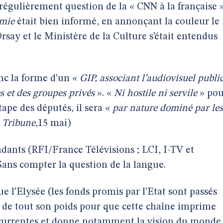
é régulièrement question de la « CNN à la française 
omie
était bien informé, en annonçant la couleur le 
rsay et le Ministère de la Culture s’était entendus
nc la forme d’un «
GIP, associant l’audiovisuel public
s et des groupes privés
». «
Ni hostile ni servile
» pou
ape des députés, il sera «
par nature dominé par les
 Tribune
,15 mai)
ndants (RFI/France Télévisions ; LCI, I-TV et
 Sans compter la question de la langue.
ue l’Elysée (les fonds promis par l’Etat sont passés
e de tout son poids pour que cette chaîne imprime
ncurrentes et donne notamment la vision du monde