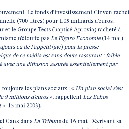
uvement. Le fonds d’investissement Cinven rachè
nelle (700 titres) pour 1.05 milliards d’euros.
r et le Groupe Tests (baptisé Aprovia) racheté à
ynisme n’étouffe pas
Le Figaro Economie
(14 mai) :
ujours eu de l’appétit
(sic)
pour la presse
que de ce média est sans doute rassurant : faible
é avec une diffusion assurée essentiellement par
e toujours les plans sociaux : «
Un plan social s’est
de 9 millions d’euros
», rappellent
Les Echos
t
», 15 mai 2003).
xel Ganz dans
La Tribune
du 16 mai. Décrivant sa