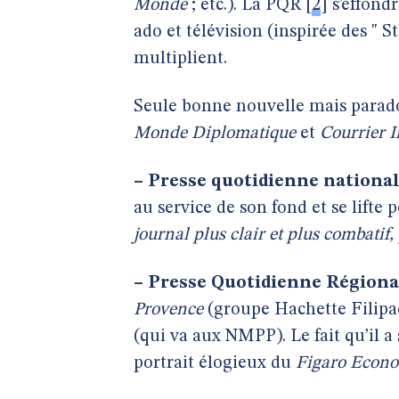
Monde
; etc.). La PQR
[
2
]
s’effond
ado et télévision (inspirée des " 
multiplient.
Seule bonne nouvelle mais parado
Monde Diplomatique
et
Courrier I
–
Presse quotidienne nationa
au service de son fond et se lifte 
journal plus clair et plus combatif
–
Presse Quotidienne Régiona
Provence
(groupe Hachette Filipa
(qui va aux NMPP). Le fait qu’il a
portrait élogieux du
Figaro Econ