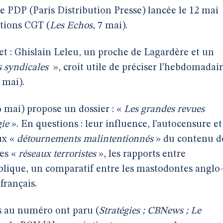
PDP (Paris Distribution Presse) lancée le 12 mai
ctions CGT (
Les Echos
, 7 mai).
 : Ghislain Leleu, un proche de Lagardère et un
s syndicales
», croit utile de préciser l’hebdomadai
 mai).
 mai) propose un dossier : «
Les grandes revues
gie
». En questions : leur influence, l’autocensure et
ux «
détournements malintentionnés
» du contenu d
les «
réseaux terroristes
», les rapports entre
blique, un comparatif entre les mastodontes anglo
 français.
es au numéro ont paru (
Stratégies ; CBNews ; Le