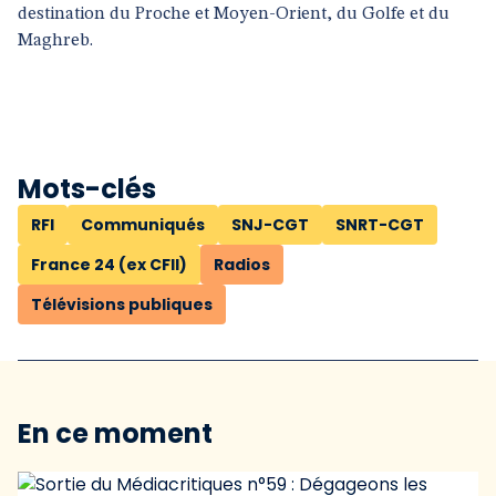
destination du Proche et Moyen-Orient, du Golfe et du
Maghreb.
Mots-clés
RFI
Communiqués
SNJ-CGT
SNRT-CGT
France 24 (ex CFII)
Radios
Télévisions publiques
En ce moment