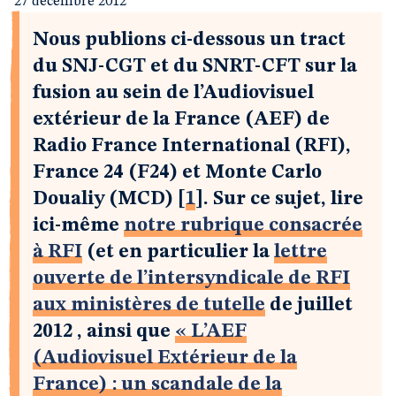
27 décembre 2012
Nous publions ci-dessous un tract
du SNJ-CGT et du SNRT-CFT sur la
fusion au sein de l’Audiovisuel
extérieur de la France (AEF) de
Radio France International (RFI),
France 24 (F24) et Monte Carlo
Doualiy (MCD)
[
1
]
. Sur ce sujet, lire
ici-même
notre rubrique consacrée
à RFI
(et en particulier la
lettre
ouverte de l’intersyndicale de RFI
aux ministères de tutelle
de juillet
2012 , ainsi que
« L’AEF
(Audiovisuel Extérieur de la
France) : un scandale de la