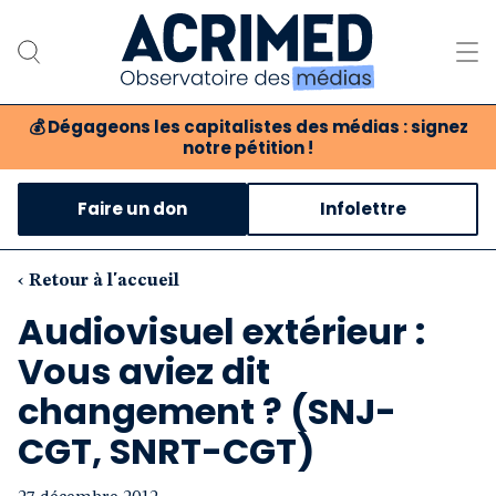
💰
Dégageons les capitalistes des médias : signez
notre pétition !
Notre association
Faire un don
Infolettre
Notre critique des médias
Nos propositions
‹ Retour à l'accueil
Audiovisuel extérieur :
Notre revue
Vous aviez dit
Boutique
changement ? (SNJ-
CGT, SNRT-CGT)