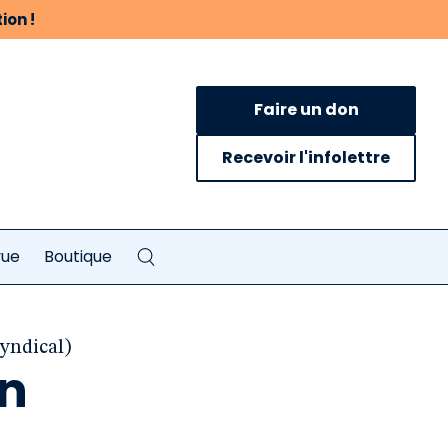
ion !
Faire un don
Recevoir l'infolettre
vue
Boutique
yndical)
on