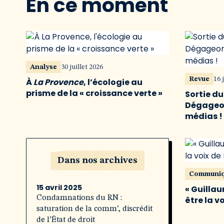
En ce moment
Analyse
30 juillet 2026
Revue
16 
À
La Provence
, l’écologie au
prisme de la « croissance verte »
Sortie d
Dégageon
médias !
Dans nos archives
Communi
15 avril 2025
« Guillau
Condamnations du RN :
être la v
saturation de la comm’, discrédit
de l’État de droit