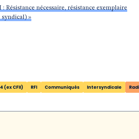
 : Résistance nécessaire, résistance exemplaire
 syndical) »
4 (ex CFII)
RFI
Communiqués
Intersyndicale
Rad