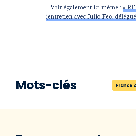
–
Voir également ici même :
« RFI
(entretien avec Julio Feo, délégué
Mots-clés
France 2