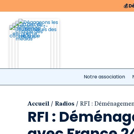
💰
Dé
Notre association
/
/
Accueil
Radios
RFI : Déménagement
RFI : Déménag
avec France 