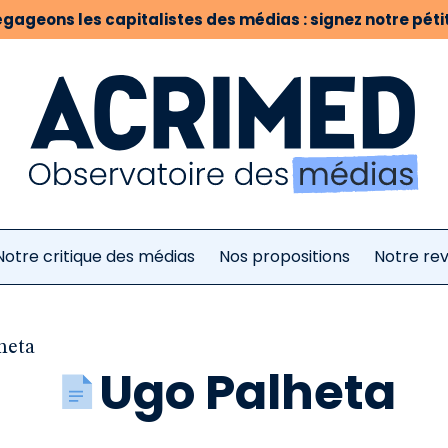
gageons les capitalistes des médias : signez notre pétit
Notre critique des médias
Nos propositions
Notre re
heta
Ugo Palheta