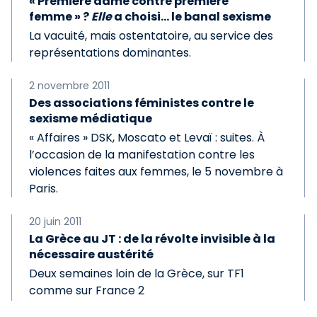
« Première dame contre première
femme » ?
Elle
a choisi… le banal sexisme
La vacuité, mais ostentatoire, au service des
représentations dominantes.
2 novembre 2011
Des associations féministes contre le
sexisme médiatique
« Affaires » DSK, Moscato et Levaï : suites. À
l’occasion de la manifestation contre les
violences faites aux femmes, le 5 novembre à
Paris.
20 juin 2011
La Grèce au JT : de la révolte invisible à la
nécessaire austérité
Deux semaines loin de la Grèce, sur TF1
comme sur France 2