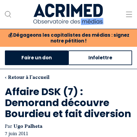
💰
Dégageons les capitalistes des médias : signez
notre pétition !
Notre association
Faire un don
Infolettre
Notre critique des médias
Nos propositions
‹ Retour à l'accueil
Affaire DSK (7) :
Notre revue
Demorand découvre
Boutique
Bourdieu et fait diversion
Par
Ugo Palheta
7 juin 2011