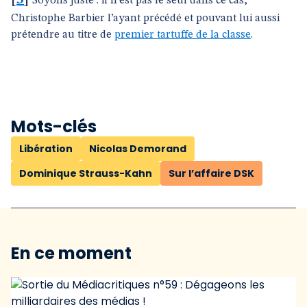
[
5
]
Soyons juste : il n’est pas le seul dans ce cas,
Christophe Barbier l’ayant précédé et pouvant lui aussi
prétendre au titre de
premier tartuffe de la classe
.
Mots-clés
Libération
Nicolas Demorand
Dominique Strauss-Kahn
Sur l’affaire DSK
En ce moment