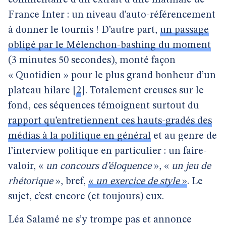
commentaire d’un extrait d’une matinale de
France Inter : un niveau d’auto-référencement
à donner le tournis ! D’autre part,
un passage
obligé par le Mélenchon-bashing du moment
(3 minutes 50 secondes), monté façon
« Quotidien » pour le plus grand bonheur d’un
plateau hilare
[
2
]
. Totalement creuses sur le
fond, ces séquences témoignent surtout du
rapport qu’entretiennent ces hauts-gradés des
médias à la politique en général
et au genre de
l’interview politique en particulier : un faire-
valoir, «
un concours d’éloquence
», «
un jeu de
rhétorique
», bref,
«
un exercice de style
»
. Le
sujet, c’est encore (et toujours) eux.
Léa Salamé ne s’y trompe pas et annonce