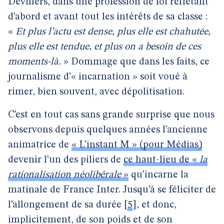
Devillers, dans une profession de foi reflétant
d’abord et avant tout les intérêts de sa classe :
«
Et plus l’actu est dense, plus elle est chahutée,
plus elle est tendue, et plus on a besoin de ces
moments-là.
» Dommage que dans les faits, ce
journalisme d’« incarnation » soit voué à
rimer, bien souvent, avec dépolitisation.
C’est en tout cas sans grande surprise que nous
observons depuis quelques années l’ancienne
animatrice de
« L’instant M » (pour Médias)
devenir l’un des piliers de
ce haut-lieu de «
la
rationalisation néolibérale
»
qu’incarne la
matinale de France Inter. Jusqu’à se féliciter de
l’allongement de sa durée
[
5
]
, et donc,
implicitement, de son poids et de son