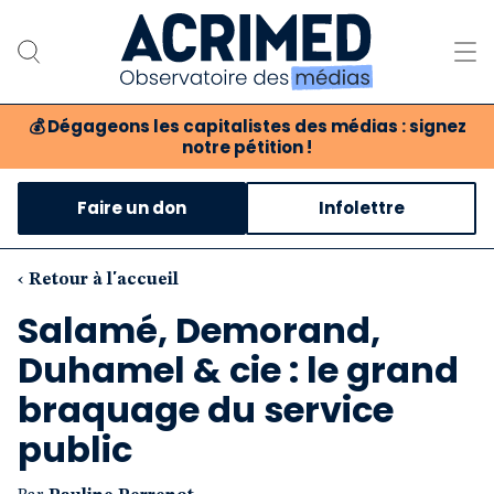
💰
Dégageons les capitalistes des médias : signez
notre pétition !
Notre association
Faire un don
Infolettre
Notre critique des médias
Nos propositions
‹ Retour à l'accueil
Salamé, Demorand,
Notre revue
Duhamel & cie : le grand
Boutique
braquage du service
public