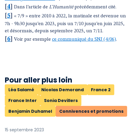
[
4
]
Dans l’article de
L’Humanité
précédemment cité.
[
5
]
« 7/9 » entre 2010 à 2022, la matinale est devenue un
7h - 9h30 jusqu’en 2023, puis un 7/10 jusqu’en juin 2025,
et désormais, depuis septembre 2025, un 7/11.
[
6
]
Voir par exemple
ce communiqué du SNJ (4/06)
.
Pour aller plus loin
Léa Salamé
Nicolas Demorand
France 2
France Inter
Sonia Devillers
Benjamin Duhamel
Connivences et promotions
15 septembre 2023