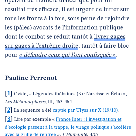
opérant de manière dialectique pour un
résultat très efficace, il est urgent de lutter sur
tous les fronts à la fois, sous peine de rejoindre
les (pâles) avocats de l’information publique
dont le combat se réduit tantôt à
livrer gages
sur gages à l’extrême droite
, tantôt à faire bloc
pour
«
défendre ceux qui l’ont confisquée
»
.
Pauline Perrenot
[
1
]
Ovide, « Légendes thébaines (3) : Narcisse et Écho »,
Les Métamorphoses
, III, 463-464.
[
2
]
La séquence a été
captée par Ulyss sur X (19/10)
.
[
3
]
Lire par exemple «
France Inter : l’investigation et
d’écologie passent à la trappe, le virage politique s’accélère
avec la grille de rentrée
»,
L’Humanité
, 4/07.