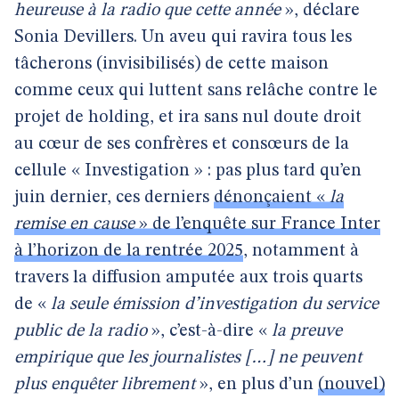
heureuse à la radio que cette année
», déclare
Sonia Devillers. Un aveu qui ravira tous les
tâcherons (invisibilisés) de cette maison
comme ceux qui luttent sans relâche contre le
projet de holding, et ira sans nul doute droit
au cœur de ses confrères et consœurs de la
cellule « Investigation » : pas plus tard qu’en
juin dernier, ces derniers
dénonçaient «
la
remise en cause
» de l’enquête sur France Inter
à l’horizon de la rentrée 2025
, notamment à
travers la diffusion amputée aux trois quarts
de «
la seule émission d’investigation du service
public de la radio
», c’est-à-dire «
la preuve
empirique que les journalistes […] ne peuvent
plus enquêter librement
», en plus d’un
(nouvel)