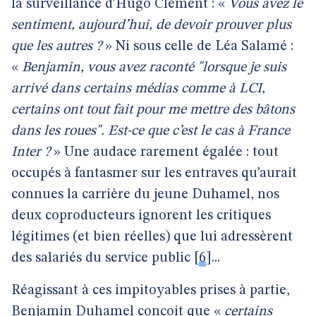
la surveillance d’Hugo Clément : «
Vous avez le
sentiment, aujourd’hui, de devoir prouver plus
que les autres ?
» Ni sous celle de Léa Salamé :
«
Benjamin, vous avez raconté "lorsque je suis
arrivé dans certains médias comme à LCI,
certains ont tout fait pour me mettre des bâtons
dans les roues". Est-ce que c’est le cas à France
Inter ?
» Une audace rarement égalée : tout
occupés à fantasmer sur les entraves qu’aurait
connues la carrière du jeune Duhamel, nos
deux coproducteurs ignorent les critiques
légitimes (et bien réelles) que lui adressèrent
des salariés du service public
[
6
]
...
Réagissant à ces impitoyables prises à partie,
Benjamin Duhamel conçoit que «
certains