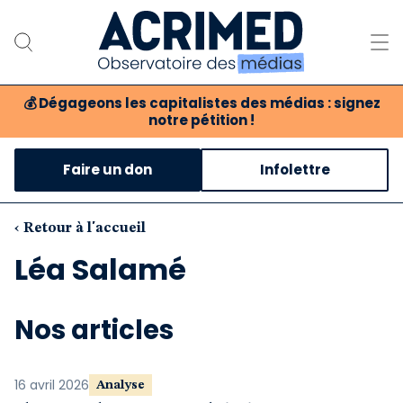
💰
Dégageons les capitalistes des médias : signez
notre pétition !
Notre association
Faire un don
Infolettre
Notre critique des médias
Nos propositions
‹ Retour à l'accueil
Léa Salamé
Notre revue
Boutique
Nos articles
16 avril 2026
Analyse