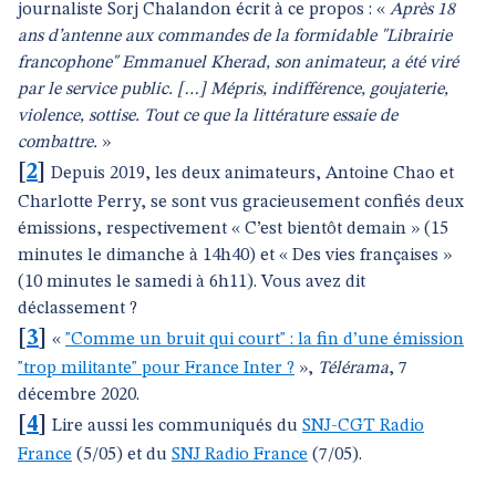
journaliste Sorj Chalandon écrit à ce propos : «
Après 18
ans d’antenne aux commandes de la formidable "Librairie
francophone" Emmanuel Kherad, son animateur, a été viré
par le service public. […] Mépris, indifférence, goujaterie,
violence, sottise. Tout ce que la littérature essaie de
combattre.
»
[
2
]
Depuis 2019, les deux animateurs, Antoine Chao et
Charlotte Perry, se sont vus gracieusement confiés deux
émissions, respectivement « C’est bientôt demain » (15
minutes le dimanche à 14h40) et « Des vies françaises »
(10 minutes le samedi à 6h11). Vous avez dit
déclassement ?
[
3
]
«
"Comme un bruit qui court" : la fin d’une émission
"trop militante" pour France Inter ?
»,
Télérama
, 7
décembre 2020.
[
4
]
Lire aussi les communiqués du
SNJ-CGT Radio
France
(5/05) et du
SNJ Radio France
(7/05).