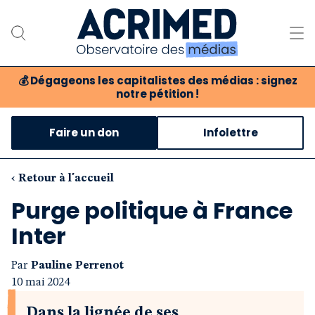
💰
Dégageons les capitalistes des médias : signez
notre pétition !
Notre association
Faire un don
Infolettre
Notre critique des médias
Nos propositions
‹ Retour à l'accueil
Purge politique à France
Notre revue
Inter
Boutique
Par
Pauline Perrenot
10 mai 2024
Dans la lignée de ses