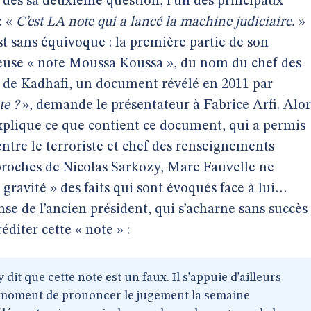
, dès sa deuxième question, l’un des principaux
: «
C’est LA note qui a lancé la machine judiciaire.
»
 sans équivoque : la première partie de son
meuse « note Moussa Koussa », du nom du chef des
ns de Kadhafi, un document révélé en 2011 par
te ?
», demande le présentateur à Fabrice Arfi. Alor
xplique ce que contient ce document, qui a permis
entre le terroriste et chef des renseignements
proches de Nicolas Sarkozy, Marc Fauvelle ne
 gravité » des faits qui sont évoqués face à lui…
se de l’ancien président, qui s’acharne sans succès
diter cette « note » :
dit que cette note est un faux. Il s’appuie d’ailleurs
u moment de prononcer le jugement la semaine