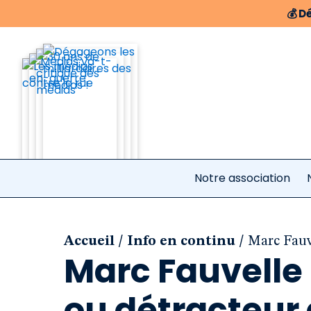
💰
Dé
Notre association
/
/
Accueil
Info en continu
Marc Fauv
Marc Fauvelle 
ou détracteur