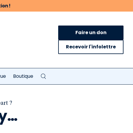
ion !
Faire un don
Recevoir l'infolettre
vue
Boutique
art ?
zy…