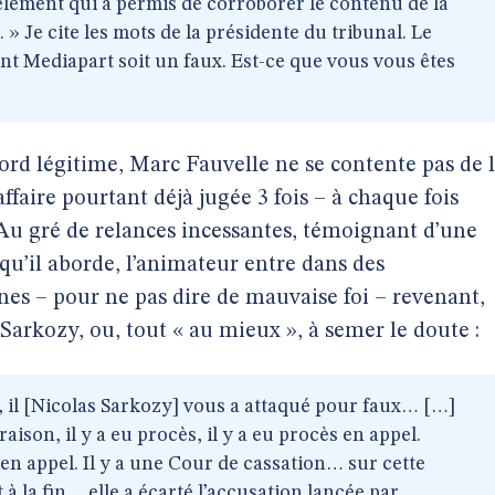
n élément qui a permis de corroborer le contenu de la
. » Je cite les mots de la présidente du tribunal. Le
nt Mediapart soit un faux. Est-ce que vous vous êtes
bord légitime, Marc Fauvelle ne se contente pas de 
ffaire pourtant déjà jugée 3 fois – à chaque fois
Au gré de relances incessantes, témoignant d’une
qu’il aborde, l’animateur entre dans des
nes – pour ne pas dire de mauvaise foi – revenant,
 Sarkozy, ou, tout « au mieux », à semer le doute :
s, il [Nicolas Sarkozy] vous a attaqué pour faux… […]
raison, il y a eu procès, il y a eu procès en appel.
n appel. Il y a une Cour de cassation… sur cette
t à la fin… elle a écarté l’accusation lancée par