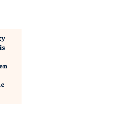
zy
is
yen
de