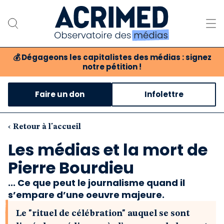
💰
Dégageons les capitalistes des médias : signez
notre pétition !
Notre association
Faire un don
Infolettre
Notre critique des médias
Nos propositions
‹ Retour à l'accueil
Les médias et la mort de
Notre revue
Pierre Bourdieu
Boutique
... Ce que peut le journalisme quand il
s’empare d’une oeuvre majeure.
Le "rituel de célébration" auquel se sont