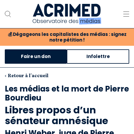
💰
Dégageons les capitalistes des médias : signez
notre pétition !
Notre association
Faire un don
Infolettre
Notre critique des médias
Nos propositions
‹ Retour à l'accueil
Les médias et la mort de Pierre
Notre revue
Bourdieu
Boutique
Libres propos d’un
sénateur amnésique
Henri Weber, juge de Pierre