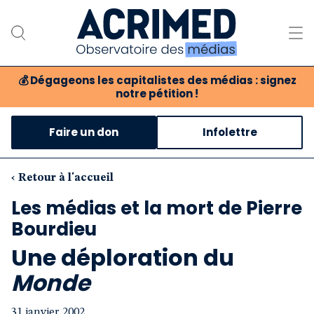
💰
Dégageons les capitalistes des médias : signez
notre pétition !
Notre association
Faire un don
Infolettre
Notre critique des médias
Nos propositions
‹ Retour à l'accueil
Les médias et la mort de Pierre
Notre revue
Bourdieu
Boutique
Une déploration du
Monde
31 janvier 2002