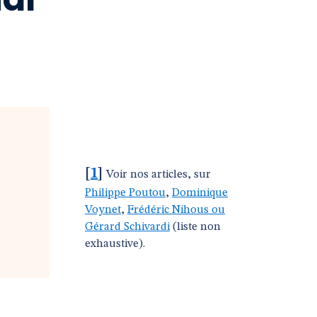
[
1
]
Voir nos articles, sur
Philippe Poutou
,
Dominique
Voynet
,
Frédéric Nihous ou
Gérard Schivardi
(liste non
exhaustive).