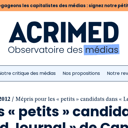
gageons les capitalistes des médias : signez notre pétit
Notre critique des médias
Nos propositions
Notre re
/
2012
Mépris pour les « petits » candidats dans « 
s « petits » candid
d Journal » de Can