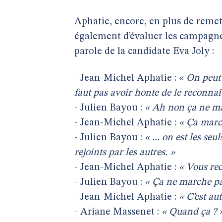
Aphatie, encore, en plus de remet
également d’évaluer les campagnes
parole de la candidate Eva Joly :
- Jean-Michel Aphatie : «
On peut 
faut pas avoir honte de le reconnaît
- Julien Bayou :
« Ah non ça ne mar
- Jean-Michel Aphatie :
« Ça march
- Julien Bayou :
« ... on est les se
rejoints par les autres. »
- Jean-Michel Aphatie :
« Vous re
- Julien Bayou :
« Ça ne marche pas.
- Jean-Michel Aphatie :
« C’est au
- Ariane Massenet :
« Quand ça ? 