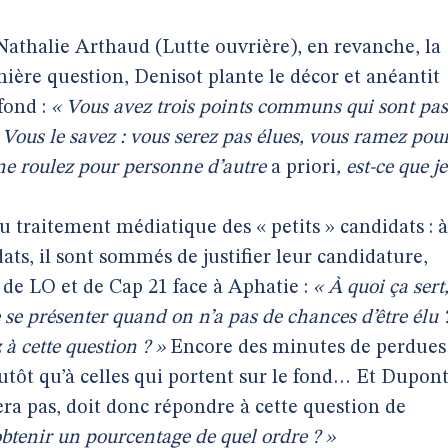
athalie Arthaud (Lutte ouvrière), en revanche, la
mière question, Denisot plante le décor et anéantit
fond :
« Vous avez trois points communs qui sont pas
Vous le savez : vous serez pas élues, vous ramez pou
 ne roulez pour personne d’autre
a priori
, est-ce que je
du traitement médiatique des « petits » candidats : à
dats, il sont sommés de justifier leur candidature,
de LO et de Cap 21 face à Aphatie :
« À quoi ça sert
e se présenter quand on n’a pas de chances d’être élu 
 cette question ? »
Encore des minutes de perdues
utôt qu’à celles qui portent sur le fond… Et Dupont
ra pas, doit donc répondre à cette question de
obtenir un pourcentage de quel ordre ? »