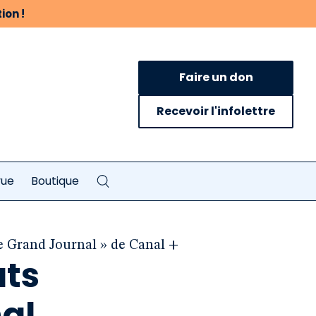
ion !
Faire un don
Recevoir l'infolettre
vue
Boutique
Le Grand Journal » de Canal +
ats
al