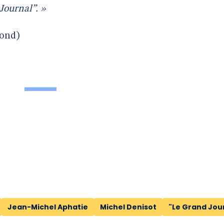
Journal”. »
ond)
Jean-Michel Aphatie
Michel Denisot
"Le Grand Jou