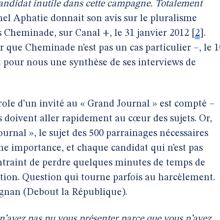
candidat inutile dans cette campagne. Totalement
hel Aphatie donnait son avis sur le pluralisme
es Cheminade, sur Canal +, le 31 janvier 2012
[
2
]
.
r que Cheminade n’est pas un cas particulier –, le 1
it pour nous une synthèse de ses interviews de
ole d’un invité au « Grand Journal » est compté –
s doivent aller rapidement au cœur des sujets. Or,
urnal », le sujet des 500 parrainages nécessaires
me importance, et chaque candidat qui n’est pas
ontraint de perdre quelques minutes de temps de
tion. Question qui tourne parfois au harcèlement.
nan (Debout la République).
’avez pas pu vous présenter parce que vous n’avez