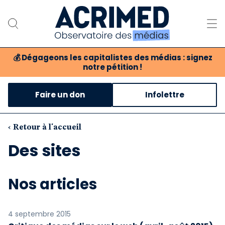
💰
Dégageons les capitalistes des médias : signez
notre pétition !
Notre association
Faire un don
Infolettre
Notre critique des médias
Nos propositions
‹ Retour à l'accueil
Des sites
Notre revue
Boutique
Nos articles
4 septembre 2015