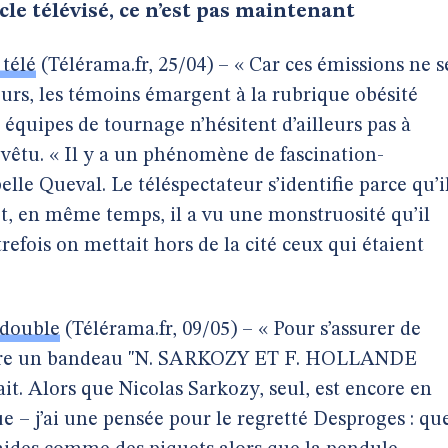
le télévisé, ce n’est pas maintenant
 télé
(Télérama.fr, 25/04) – « Car ces émissions ne s
urs, les témoins émargent à la rubrique obésité
 équipes de tournage n’hésitent d’ailleurs pas à
évêtu. « Il y a un phénomène de fascination-
lle Queval. Le téléspectateur s’identifie parce qu’i
t, en même temps, il a vu une monstruosité qu’il
ois on mettait hors de la cité ceux qui étaient
 double
(Télérama.fr, 09/05) – « Pour s’assurer de
rbore un bandeau "N. SARKOZY ET F. HOLLANDE
. Alors que Nicolas Sarkozy, seul, est encore en
ue – j’ai une pensée pour le regretté Desproges : qu