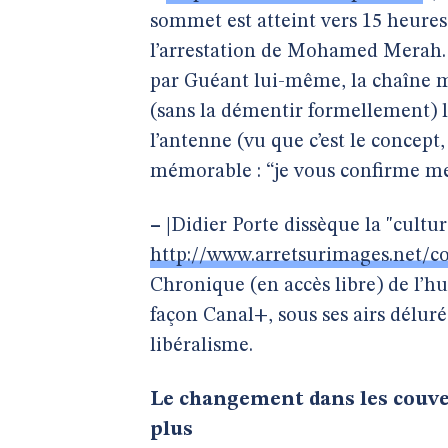
sommet est atteint vers 15 heure
l’arrestation de Mohamed Merah. L
par Guéant lui-même, la chaîne m
(sans la démentir formellement) la
l’antenne (vu que c’est le concept,
mémorable : “je vous confirme mes
–
|Didier Porte dissèque la "cultu
http://www.arretsurimages.net/c
Chronique (en accès libre) de l’h
façon Canal+, sous ses airs délur
libéralisme.
Le changement dans les couve
plus