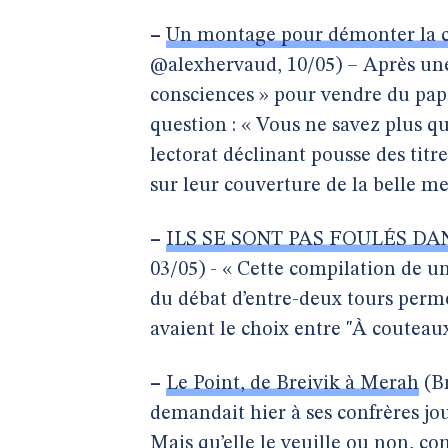
–
Un montage pour démonter la 
@alexhervaud, 10/05) – Après u
consciences » pour vendre du pap
question : « Vous ne savez plus q
lectorat déclinant pousse des titr
sur leur couverture de la belle me
–
ILS SE SONT PAS FOULÉS DA
03/05) - « Cette compilation de u
du débat d’entre-deux tours perme
avaient le choix entre "À couteaux
–
Le Point, de Breivik à Merah
(Br
demandait hier à ses confrères jou
Mais qu’elle le veuille ou non, 