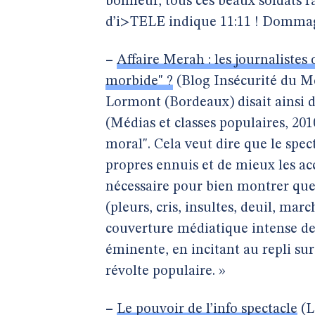
bonheur, tous ces beaux soldats 
d’i>TELE indique 11:11 ! Dommag
–
Affaire Merah : les journalistes 
morbide" ?
(Blog Insécurité du Mo
Lormont (Bordeaux) disait ainsi d
(Médias et classes populaires, 2010
moral". Cela veut dire que le spec
propres ennuis et de mieux les acc
nécessaire pour bien montrer que 
(pleurs, cris, insultes, deuil, marc
couverture médiatique intense des
éminente, en incitant au repli sur 
révolte populaire. »
–
Le pouvoir de l’info spectacle
(L