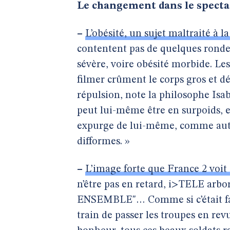
Le changement dans le spectac
–
L’obésité, un sujet maltraité à la
contentent pas de quelques ronde
sévère, voire obésité morbide. Les
filmer crûment le corps gros et d
répulsion, note la philosophe Isabe
peut lui-même être en surpoids, e
expurge de lui-même, comme autref
difformes. »
–
L’image forte que France 2 voit
n’être pas en retard, i>TELE a
ENSEMBLE"… Comme si c’était fait
train de passer les troupes en rev