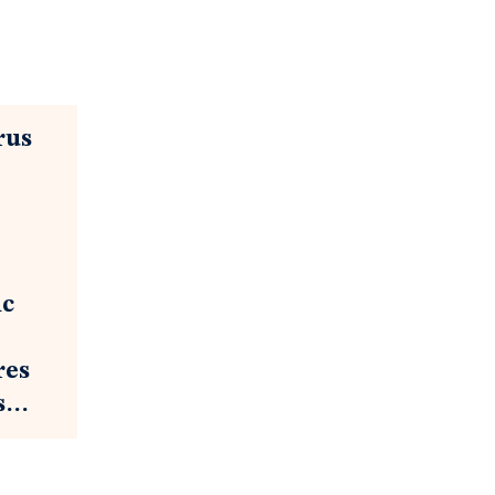
rus
nc
res
es…