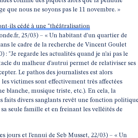
raides comme des piquets alors que la pendule
e que nous ne soyons pas le 11 novembre. »
ont-ils cédé à une "théâtralisation
nde.fr, 25/03) – « Un habitant d’un quartier de
ans le cadre de la recherche de Vincent Goulet
) : "Je regarde les actualités quand je n’ai pas le
tacle du malheur d’autrui permet de relativiser ses
epter. Le pathos des journalistes est alors
les victimes sont effectivement très affectées
he blanche, musique triste, etc.). En cela, la
 faits divers sanglants revêt une fonction politiqu
sa seule famille et en freinant les velléités de
es jours et l’ennui de Seb Musset, 22/03) – « Un