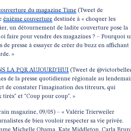
couverture du magazine Time
(Tweet de
ne
énième couverture
destinée à « choquer les
ier, un détournement de ladite couverture pose la
uoi faire pour vendre des magazines ? – Pourquoi 
es de presse à essayer de créer du buzz en affichant
rde. »
NS LA PQR AUJOURD’HUI
(Tweet de @victorbellec
nes de la presse quotidienne régionale au lendema
t de constater l’imagination des titreurs, qui
 tirés" et "Coup pour coup". »
ain magazine, 09/05) – « Valérie Trierweiler
rnalistes de bien vouloir respecter sa vie privée.
comme Michelle Obama, Kate Middleton, Carla Brun