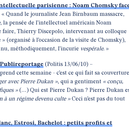
intellectuelle parisienne : Noam Chomsky fac
– « Quand le journaliste Jean Birnbaum massacre,
e
, la pensée de l’intellectuel américain Noam
 faire, Thierry Discepolo, intervenant au colloque
e » (organisé à l’occasion de la visite de Chomsky),
 à nu, méthodiquement, l’incurie
vespérale
. »
 Publireportage
(Politis 13/06/10) –
rend cette semaine - c’est ce qui fait sa couvertur
er avec Pierre Dukan »
, qui a gentiment
« conçu,
ifiques »
(…) Qui est Pierre Dukan ? Pierre Dukan e
m à un régime devenu culte »
Ceci n’est pas du tout
lanc, Estrosi, Bachelot : petits profits et