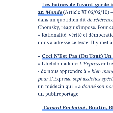
–
Les haines de l’avant-garde 
au
Monde
(Article XI 06/06/10) 
dans un quotidien dit
de référenc
Chomsky, réagir s’impose. Pour ce
« Rationalité, vérité et démocrati
nous a adressé ce texte. Il y met
–
Ceci N’Est Pas (Du Tout) Un
« L’hebdomadaire
L’Express
entrep
- de nous apprendre à
« bien mang
pour
L’Express
, sept assiettes spéc
un médecin qui
« a donné son no
un publireportage.
–
Canard Enchainé
, Boutin, B