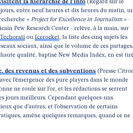
sitent la hiérarchie de l’info
(Regard sur le
jours, entre neuf heures et dix heures du matin, u
 recherche «
Project for Excellence in Journalism
» -
icain Pew Research Center - relève, à la main, sur
Techorati
ou
Icerocket
, la liste des cinq sujets les
réseaux sociaux, ainsi que le volume de ces partages
aute qualité, baptisé New Media Index, en est tiré
e, des revenus et des subventions
(Presse Citro
: avec l’émergence des pure players dans le monde
nne ne roule sur l’or, et les rédactions se serrent
des jours meilleurs. Cependant quelques-uns
eux que d’autres, et l’observation de certains
 pratiques, amène quelques remarques, quand ce ne