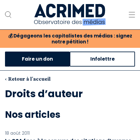
💰
Dégageons les capitalistes des médias : signez
notre pétition !
Notre association
Faire un don
Infolettre
Notre critique des médias
Nos propositions
‹ Retour à l'accueil
Droits d’auteur
Notre revue
Boutique
Nos articles
18 août 2011