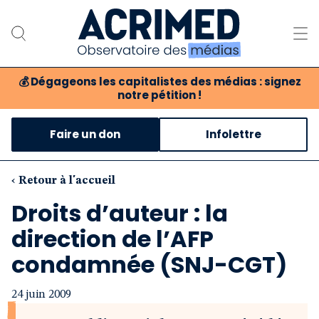
💰
Dégageons les capitalistes des médias : signez
notre pétition !
Notre association
Faire un don
Infolettre
Notre critique des médias
Nos propositions
‹ Retour à l'accueil
Droits d’auteur : la
Notre revue
direction de l’AFP
Boutique
condamnée (SNJ-CGT)
24 juin 2009