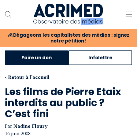
💰
Dégageons les capitalistes des médias : signez
notre pétition !
Notre association
Faire un don
Infolettre
Notre critique des médias
Nos propositions
‹ Retour à l'accueil
Les films de Pierre Etaix
Notre revue
interdits au public ?
Boutique
C’est fini
Par
Nadine Floury
16 juin 2008