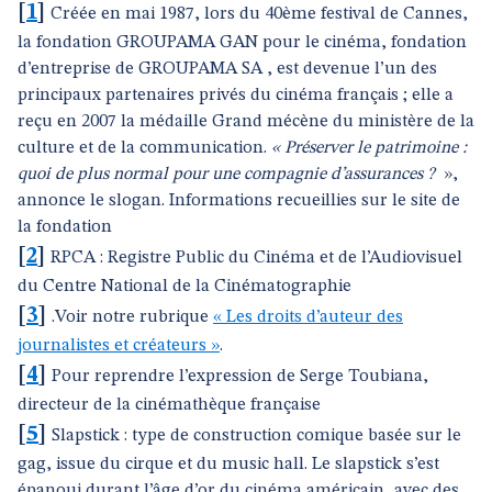
[
1
]
Créée en mai 1987, lors du 40ème festival de Cannes,
la fondation GROUPAMA GAN pour le cinéma, fondation
d’entreprise de GROUPAMA SA , est devenue l’un des
principaux partenaires privés du cinéma français ; elle a
reçu en 2007 la médaille Grand mécène du ministère de la
culture et de la communication.
« Préserver le patrimoine :
quoi de plus normal pour une compagnie d’assurances ?
»,
annonce le slogan. Informations recueillies sur le site de
la fondation
[
2
]
RPCA : Registre Public du Cinéma et de l’Audiovisuel
du Centre National de la Cinématographie
[
3
]
.Voir notre rubrique
« Les droits d’auteur des
journalistes et créateurs »
.
[
4
]
Pour reprendre l’expression de Serge Toubiana,
directeur de la cinémathèque française
[
5
]
Slapstick : type de construction comique basée sur le
gag, issue du cirque et du music hall. Le slapstick s’est
épanoui durant l’âge d’or du cinéma américain, avec des