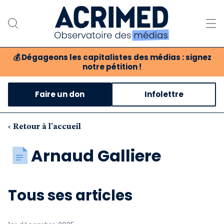
💰
Dégageons les capitalistes des médias : signez
notre pétition !
Notre association
Faire un don
Infolettre
Notre critique des médias
Nos propositions
‹ Retour à l'accueil
Notre revue
Arnaud Galliere
Boutique
Tous ses articles