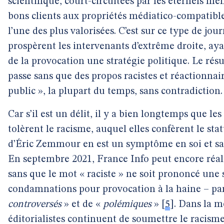
scientifique, court-circuitées par les éternels mê
bons clients aux propriétés médiatico-compatibles
l’une des plus valorisées. C’est sur ce type de j
prospèrent les intervenants d’extrême droite, aya
de la provocation une stratégie politique. Le rés
passe sans que des propos racistes et réactionnai
public », la plupart du temps, sans contradiction.
Car s’il est un délit, il y a bien longtemps que le
tolèrent le racisme, auquel elles confèrent le stat
d’Éric Zemmour en est un symptôme en soi et sa 
En septembre 2021, France Info peut encore réalis
sans que le mot « raciste » ne soit prononcé une 
condamnations pour provocation à la haine – par
controversés
» et de «
polémiques
»
[
5
]
. Dans la m
éditorialistes continuent de soumettre le racis