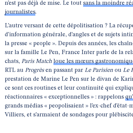
n’est pas déjà de mise. Le tout
sans la moindre ré
journalistes
.
L’autre versant de cette dépolitisation ? La récup
d’information générale, d’angles et de sujets int
la presse « people ». Depuis des années, les chaîne
sur la famille Le Pen, France Inter parle de la rel
chats,
Paris Match
loue les mœurs gastronomique
RTL au
Progrès
en passant par
Le Parisien
ou
Le 
prestation de Marine Le Pen sur le divan de Ka
ce sont ces routines et leur continuité qui expli
réactionnaires « exceptionnelles » : rappelons
qu’
grands médias « peopolisaient » l’ex-chef d’état-
Villiers, et s’armaient de sondages pour plébiscit