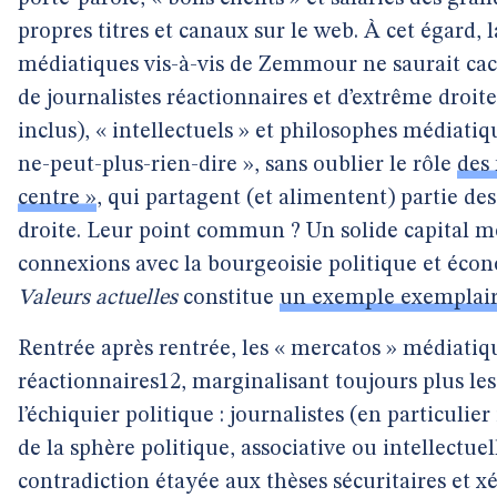
propres titres et canaux sur le web. À cet égard, 
médiatiques vis-à-vis de Zemmour ne saurait cache
de journalistes réactionnaires et d’extrême droit
inclus), « intellectuels » et philosophes médiatiq
ne-peut-plus-rien-dire », sans oublier le rôle
des 
centre »
, qui partagent (et alimentent) partie de
droite. Leur point commun ? Un solide capital m
connexions avec la bourgeoisie politique et écon
Valeurs actuelles
constitue
un exemple exemplai
Rentrée après rentrée, les « mercatos » médiati
réactionnaires12, marginalisant toujours plus les
l’échiquier politique : journalistes (en particulie
de la sphère politique, associative ou intellectue
contradiction étayée aux thèses sécuritaires et 