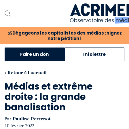
💰
Dégageons les capitalistes des médias : signez
notre pétition !
Notre association
Faire un don
Infolettre
Notre critique des méd
Nos propositions
‹ Retour à l'accueil
Médias et extrême
Notre revue
droite : la grande
Boutique
banalisation
Par
Pauline Perrenot
10 février 2022