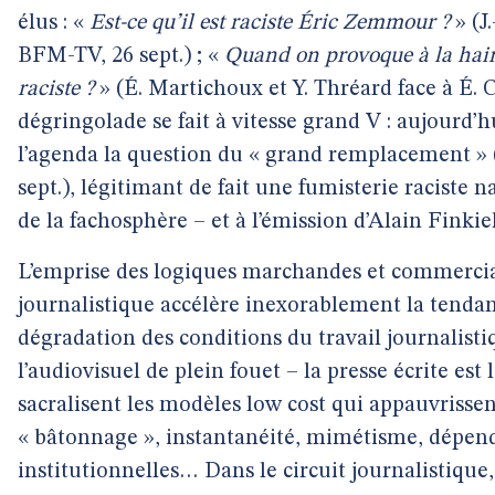
élus : «
Est-ce qu’il est raciste Éric Zemmour ?
» (J
BFM-TV, 26 sept.) ; «
Quand on provoque à la haine
raciste ?
» (É. Martichoux et Y. Thréard face à É. Ci
dégringolade se fait à vitesse grand V : aujourd’h
l’agenda la question du « grand remplacement » (
sept.), légitimant de fait une fumisterie raciste
de la fachosphère – et à l’émission d’Alain Finki
L’emprise des logiques marchandes et commerci
journalistique accélère inexorablement la tendanc
dégradation des conditions du travail journalisti
l’audiovisuel de plein fouet – la presse écrite est 
sacralisent les modèles low cost qui appauvrissent
« bâtonnage », instantanéité, mimétisme, dépen
institutionnelles… Dans le circuit journalistique,