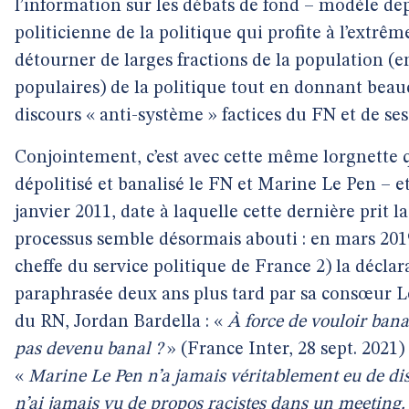
l’information sur les débats de fond – modèle de
politicienne de la politique qui profite à l’extrême
détourner de larges fractions de la population (en
populaires) de la politique tout en donnant bea
discours « anti-système » factices du FN et de ses 
Conjointement, c’est avec cette même lorgnette 
dépolitisé et banalisé le FN et Marine Le Pen – e
janvier 2011, date à laquelle cette dernière prit l
processus semble désormais abouti : en mars 2019
cheffe du service politique de France 2) la déclar
paraphrasée deux ans plus tard par sa consœur L
du RN, Jordan Bardella : «
À force de vouloir banal
pas devenu banal ?
» (France Inter, 28 sept. 2021) 
«
Marine Le Pen n’a jamais véritablement eu de dis
n’ai jamais vu de propos racistes dans un meeting.