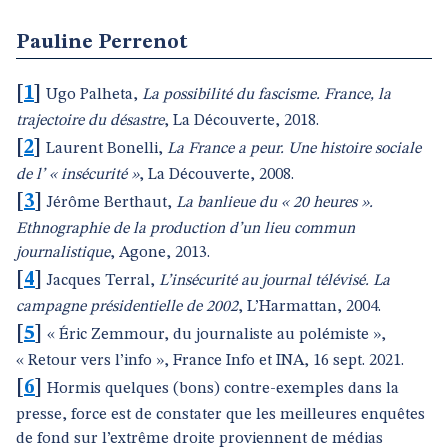
Pauline Perrenot
[
1
]
Ugo Palheta,
La possibilité du fascisme. France, la
trajectoire du désastre
, La Découverte, 2018.
[
2
]
Laurent Bonelli,
La France a peur. Une histoire sociale
de l’ « insécurité »
, La Découverte, 2008.
[
3
]
Jérôme Berthaut,
La banlieue du « 20 heures ».
Ethnographie de la production d’un lieu commun
journalistique
, Agone, 2013.
[
4
]
Jacques Terral,
L’insécurité au journal télévisé. La
campagne présidentielle de 2002
, L’Harmattan, 2004.
[
5
]
« Éric Zemmour, du journaliste au polémiste »,
« Retour vers l’info », France Info et INA, 16 sept. 2021.
[
6
]
Hormis quelques (bons) contre-exemples dans la
presse, force est de constater que les meilleures enquêtes
de fond sur l’extrême droite proviennent de médias