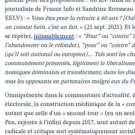
gauche pour des propositions… du RN. Ainsi de 
journaliste de France Info et Sandrine Rousseau 
EELV) : «
Vous êtes pour la retraite à 60 ans ? [O
un constat hein, c’est un fait.
» (21 sept. 2021). Et 
se répéter,
inlassablement
: «
“Pour” ou “contre” l
l’abandonner ou le refonder), “pour” ou “contre” 
(qu’il soit national ou européen)… Tels sont les choi
communément présentés, légitiment le libéralisme
nomiques dominants et transforment, dans les dis
tous les opposants en partenaires malgré eux du Fr
Omniprésente dans le commentaire d’actualité, 
électorale, la construction médiatique de la « c
autant que celle d’un « second-tour » (en un se
Pen, rejouée à l’infini depuis 2017, sont autant d
radicale et critique sort systématiquement invisi