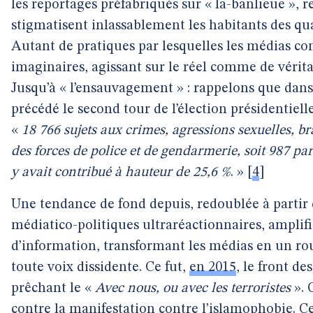
les reportages préfabriqués sur « la-banlieue », 
stigmatisent inlassablement les habitants des qu
Autant de pratiques par lesquelles les médias co
imaginaires, agissant sur le réel comme de vérit
Jusqu’à « l’ensauvagement » : rappelons que dans
précédé le second tour de l’élection présidentiell
«
18 766 sujets aux crimes, agressions sexuelles, b
des forces de police et de gendarmerie, soit 987 pa
y avait contribué à hauteur de 25,6 %
. »
[
4
]
Une tendance de fond depuis, redoublée à partir
médiatico-politiques ultraréactionnaires, amplifi
d’information, transformant les médias en un r
toute voix dissidente. Ce fut,
en 2015
, le front de
prêchant le «
Avec nous, ou avec les terroristes
». 
contre la manifestation contre l’islamophobie. Ce