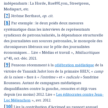
indépendants : La Horde, Rue89Lyon, Streetpress,
Mediapart, etc.
[
7
]
Jérôme Berthaut,
op. cit.
[
8
]
Par exemple : le deux poids deux mesures
systématique dans les interviews de représentants
syndicaux de patrons/salariés, la dépendance structurelle
des journalistes aux sources patronales, le monopole des
chroniqueurs libéraux sur le pôle des journalistes
économiques… Lire « Médias et travail »,
Médiacritiques
n°40, oct.-déc. 2021.
[
9
]
Pensons récemment à la
célébration médiatique
de la
victoire de Yannick Jadot lors de la primaire EELV, «
camp
de la raison
» face à «
l’extrême
» et «
radicale
» Sandrine
Rousseau. Autant de campagnes médiatiques
disqualifiantes contre la gauche, resucées et déjà vues
depuis (au moins) 2012. Lire «
Les éditocrates contre Jean-
Luc Mélenchon
», avr. 2012.
[
10
]
Lire la contribution d’Acrimed au rapport annuel