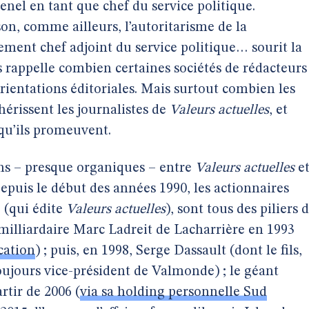
nel en tant que chef du service politique.
n, comme ailleurs, l’autoritarisme de la
ement chef adjoint du service politique… sourit la
 rappelle combien certaines sociétés de rédacteurs
orientations éditoriales. Mais surtout combien les
hérissent les journalistes de
Valeurs actuelles
, et
 qu’ils promeuvent.
ions – presque organiques – entre
Valeurs actuelles
e
Depuis le début des années 1990, les actionnaires
 (qui édite
Valeurs actuelles
), sont tous des piliers 
r milliardaire Marc Ladreit de Lacharrière en 1993
cation
) ; puis, en 1998, Serge Dassault (dont le fils,
toujours vice-président de Valmonde) ; le géant
tir de 2006 (
via sa holding personnelle Sud