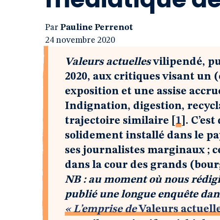
Par
Pauline Perrenot
24 novembre 2020
Valeurs actuelles
vilipendé, p
2020, aux critiques visant un 
exposition et une assise accr
Indignation, digestion, recycl
trajectoire similaire
[
1
]
. C’es
solidement installé dans le p
ses journalistes marginaux ; c
dans la cour des grands (bourg
NB : au moment où nous rédigion
publié une longue enquête dan
« L’emprise de
Valeurs actuell