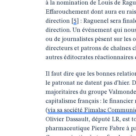
à la nomination de Louis de Rague
Effarouchement dont aura eu raiso
direction
[
5
]
: Raguenel sera final
direction. Un événement qui nous
ou de journalistes pèsent sur les 
directeurs et patrons de chaînes c
autres éditocrates réactionnaires
Il faut dire que les bonnes relat
le patronat ne datent pas d’hier. 
majoritaires du groupe Valmonde
capitalisme français : le financie
(
via sa société Fimalac Communi
Olivier Dassault, député LR, est 
pharmaceutique Pierre Fabre à par