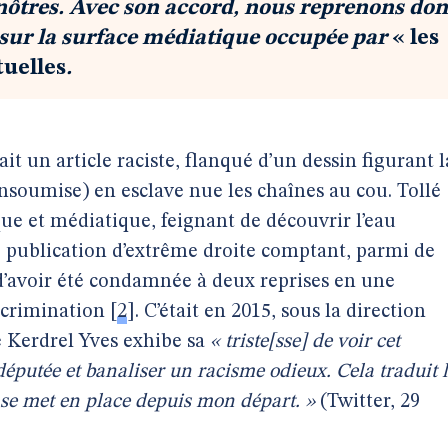
s nôtres. Avec son accord, nous reprenons do
 sur la surface médiatique occupée par
« les
tuelles
.
it un article raciste, flanqué d’un dessin figurant l
soumise) en esclave nue les chaînes au cou. Tollé
ique et médiatique, feignant de découvrir l’eau
ne publication d’extrême droite comptant, parmi de
 d’avoir été condamnée à deux reprises en une
scrimination
[
2
]
. C’était en 2015, sous la direction
e Kerdrel Yves exhibe sa
« triste[sse] de voir cet
éputée et banaliser un racisme odieux. Cela traduit 
 se met en place depuis mon départ. »
(Twitter, 29