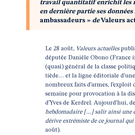
travail quantitatif enrichit le
en dernière partie ses données
ambassadeurs »
de
Valeurs ac
Le 28 août,
Valeurs actuelles
publia
députée Danièle Obono (France in
(quasi) général de la classe polit
tiède… et la ligne éditoriale d’u
nombreux faits d’armes, l’exploit
semaine pour provocation à la di
d’Yves de Kerdrel. Aujourd’hui, d
hebdomadaire […] salir ainsi une d
dérive extrémiste de ce journal qui
août).