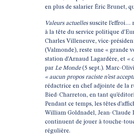
en plus de salarier Éric Brunet, 
Valeurs actuelles
suscite l’effroi…
à la tête du service politique d’E
Charles Villeneuve, vice-président
(Valmonde), reste une « grande v
station d’Arnaud Lagardère, et
« 
par
Le Monde
(5 sept.). Marc-Oliv
« aucun propos raciste n’est accept
rédactrice en chef adjointe de la
Bied-Charreton, en tant qu’éditori
Pendant ce temps, les têtes d’affi
William Goldnadel, Jean-Claude Da
continuent de jouer à touche-touc
régulière.