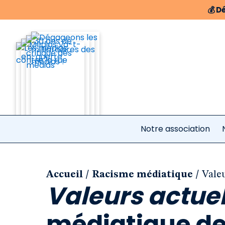
💰
Dé
Notre association
/
/
Accueil
Racisme médiatique
Valeu
Valeurs actuel
médiatique de