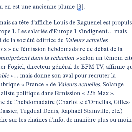
qui en est une ancienne plume
[
3
]
.
 mais sa tête d’affiche Louis de Raguenel est propul
urope 1. Les salariés d’Europe 1 s’indignent… mais
 de la société éditrice de
Valeurs actuelles
oix » de l’émission hebdomadaire de débat de la
omniprésent dans la rédaction »
selon un témoin cit
ier Fogiel, directeur général de BFM-TV, affirme qu
able »
… mais donne son aval pour recruter la
 rubrique « France » de
Valeurs actuelles
, Solange
aliste politique dans l’émission « 22h Max ».
che de l’hebdomadaire (Charlotte d’Ornellas, Gilles-
ssier, Tugdual Denis, Raphaël Stainville, etc.)
he sur les chaînes d’info, de manière plus ou moin