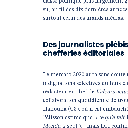
classe politique plus largement,
su, au fil des dix dernières année
surtout celui des grands médias.
Des journalistes plébis
chefferies éditoriales
Le mercato 2020 aura sans doute m
indignations sélectives du huis-clo
rédacteur en chef de
Valeurs actue
collaboration quotidienne de tro
Hanouna (C8), où il est embauch
Pélisson estime que
« ce qu’a fait
Monde
, 2 sept.)… mais LCI conti