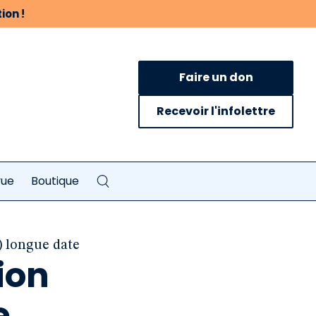
ion !
Faire un don
Recevoir l'infolettre
vue
Boutique
) longue date
ion
e