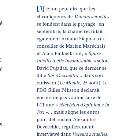
[
3
]
Et on peut dire que les
chroniqueurs de
Valeurs actuelles
sé
se fondent dans le paysage : en
septembre, la chaîne recrutait
également Arnaud Stephan (ex-
conseiller de Marion Maréchal)
et Alain Finkielkraut,
« figure
é
intellectuelle incontestable »
selon
David Pujadas, que ce dernier se
’
dit
« fier d’accueillir »
dans son
émission (
Le Monde
, 25 août). Le
PDG Gilles Pélisson déclarait
encore ne pas vouloir faire de
LCI une
« télévision d’opinion à la
Fox »
… mais aligne les euros
pour débaucher Alexandre
s
Devecchio, régulièrement
interviewé dans
Valeurs actuelles
,