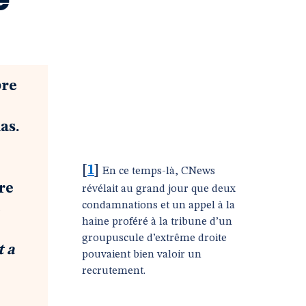
bre
as.
[
1
]
En ce temps-là, CNews
re
révélait au grand jour que deux
condamnations et un appel à la
e
haine proféré à la tribune d’un
groupuscule d’extrême droite
t a
pouvaient bien valoir un
recrutement.