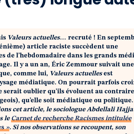
uis
Valeurs actuelles
… recruté ! En septem
(énième) article raciste succèdent une
ues de l’hebdomadaire dans les grands médi
age. Il y a un an, Éric Zemmour suivait une
t que, comme lui,
Valeurs actuelles
est
aysage médiatique. On pourrait parfois croi
e serait oublier qu’ils évoluent au contrair
eois), qu’elle soit médiatique ou politique.
s cet article, le sociologue Abdellali Hajja
s le
Carnet de recherche Racismes intitulée
es
»
. Si nos observations se recoupent, son