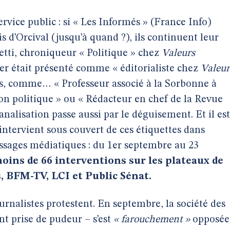
ervice public : si « Les Informés » (France Info)
s d’Orcival (jusqu’à quand ?), ils continuent leur
tti, chroniqueur « Politique » chez
Valeurs
ier était présenté comme « éditorialiste chez
Valeur
cas, comme… « Professeur associé à la Sorbonne à
on politique » ou « Rédacteur en chef de la Revue
analisation passe aussi par le déguisement. Et il est
ntervient sous couvert de ces étiquettes dans
ssages médiatiques : du 1er septembre au 23
moins de 66 interventions sur les plateaux de
, BFM-TV, LCI et Public Sénat.
ournalistes protestent. En septembre, la société des
t prise de pudeur – s’est
« farouchement »
opposée