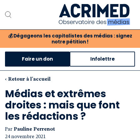
💰
Dégageons les capitalistes des médias : signez
notre pétition !
Notre association
Faire un don
Infolettre
Notre critique des médias
Nos propositions
‹ Retour à l'accueil
Médias et extrêmes
Notre revue
droites : mais que font
Boutique
les rédactions ?
Par
Pauline Perrenot
24 novembre 2021