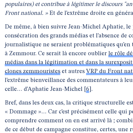
populaires) et contribue à légitimer le discours "a
Front national. »
Et de l’extrême droite en généra
De même, à bien suivre Jean-Michel Aphatie, le
consécration des grands médias et l’absence de c
journalistique ne seraient problématiques qu’en 
à Zemmour. Ce serait là encore oublier
le rôle d
médias dans la légitimation et dans la surexpos
clones zemmouristes
et autres
VRP du Front nat
l’extrême bienveillance des commentateurs à leu
celle… d’Aphatie Jean-Michel
[
6
]
.
Bref, dans les deux cas, la critique structurelle es
« Dommage »… Car c’est précisément celle qui p
comprendre comment on en est arrivé là ; combi
de ce début de campagne constitue, certes, une 