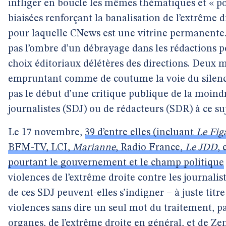
infliger en boucle les mêmes thématiques et « p
biaisées renforçant la banalisation de l’extrême d
pour laquelle CNews est une vitrine permanente.
pas l’ombre d’un débrayage dans les rédactions 
choix éditoriaux délétères des directions. Deux 
empruntant comme de coutume la voie du silenc
pas le début d’une critique publique de la moind
journalistes (SDJ) ou de rédacteurs (SDR) à ce suj
Le 17 novembre,
39 d’entre elles (incluant
Le Fig
BFM-TV, LCI,
Marianne
, Radio France,
Le JDD
, 
pourtant le gouvernement et le champ politique
violences de l’extrême droite contre les journalis
de ces SDJ peuvent-elles s’indigner – à juste titre
violences sans dire un seul mot du traitement, pa
organes, de l’extrême droite en général, et de 