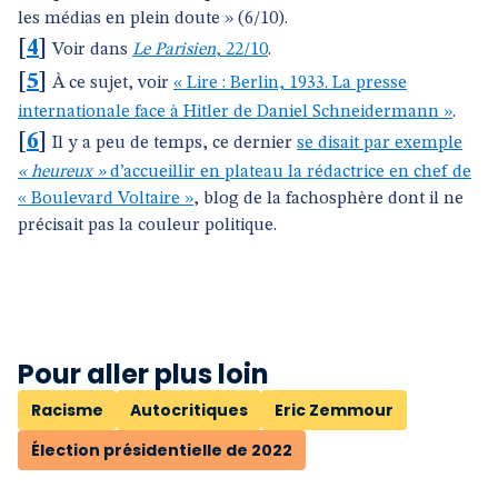
les médias en plein doute » (6/10).
[
4
]
Voir dans
Le Parisien
, 22/10
.
[
5
]
À ce sujet, voir
« Lire : Berlin, 1933. La presse
internationale face à Hitler de Daniel Schneidermann »
.
[
6
]
Il y a peu de temps, ce dernier
se disait par exemple
« heureux »
d’accueillir en plateau la rédactrice en chef de
« Boulevard Voltaire »
, blog de la fachosphère dont il ne
précisait pas la couleur politique.
Pour aller plus loin
Racisme
Autocritiques
Eric Zemmour
Élection présidentielle de 2022