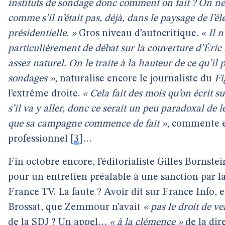
instituts de sondage donc comment on fait ? On ne 
comme s’il n’était pas, déjà, dans le paysage de l’él
présidentielle. »
Gros niveau d’autocritique.
« Il n
particulièrement de débat sur la couverture d’Éri
assez naturel. On le traite à la hauteur de ce qu’il 
sondages »
, naturalise encore le journaliste du
Fi
l’extrême droite.
« Cela fait des mois qu’on écrit su
s’il va y aller, donc ce serait un peu paradoxal de l
que sa campagne commence de fait »
, commente e
professionnel
[
3
]
…
Fin octobre encore, l’éditorialiste Gilles Bornste
pour un entretien préalable à une sanction par la
France TV. La faute ? Avoir dit sur France Info, 
Brossat, que Zemmour n’avait
« pas le droit de ve
de la SDJ ?
Un appel…
« à la clémence »
de la dir