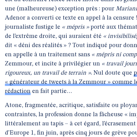
une (malheureuse) exception près : pour
Marian
Adenor a converti ce texte en appel à la censure !
journaliste fustige le
« mépris »
porté aux thémat
de l’extrême droite, qui auraient été
« invisibilisé
dit « déni des réalités » ? Tout indiqué pour donn
en appelle à un traitement sans
« mépris ni comp
Zemmour, et incite à privilégier un
« travail jour
rigoureux, un travail de terrain »
. Nul doute que
p
« générateur de tweets à la Zemmour » comme le 
rédaction
en fait partie…
Atone, fragmentée, acritique, satisfaite ou ployan
contraintes, la profession donne la fâcheuse « im
littéralement au tapis – à cet égard, l’écrasement
d’Europe 1, fin juin, après cinq jours de grève po