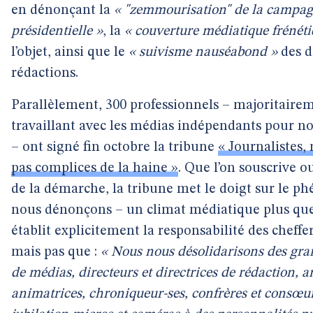
en dénonçant la
« "zemmourisation" de la campa
présidentielle »
, la
« couverture médiatique frénéti
l’objet, ainsi que le
« suivisme nauséabond »
des d
rédactions.
Parallèlement, 300 professionnels – majoritairem
travaillant avec les médias indépendants pour n
– ont signé fin octobre la tribune
« Journalistes,
pas complices de la haine »
. Que l’on souscrive ou
de la démarche, la tribune met le doigt sur le 
nous dénonçons – un climat médiatique plus que 
établit explicitement la responsabilité des cheffe
mais pas que :
« Nous nous désolidarisons des gra
de médias, directeurs et directrices de rédaction, 
animatrices, chroniqueur-ses, confrères et consœu