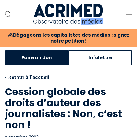
💰
Dégageons les capitalistes des médias : signez
notre pétition !
Notre association
Faire un don
Infolettre
Notre critique des médias
Nos propositions
‹ Retour à l'accueil
Cession globale des
Notre revue
droits d’auteur des
Boutique
journalistes : Non, c’est
non !