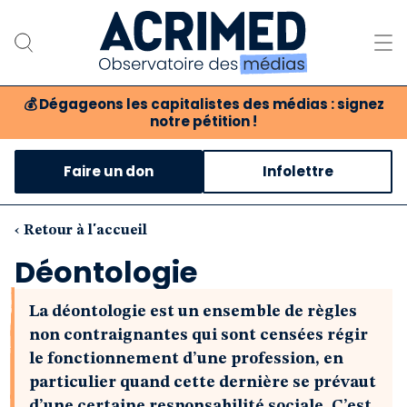
💰
Dégageons les capitalistes des médias : signez
notre pétition !
Notre association
Faire un don
Infolettre
Notre critique des médias
Nos propositions
‹ Retour à l'accueil
Déontologie
Notre revue
La déontologie est un ensemble de règles
Boutique
non contraignantes qui sont censées régir
le fonctionnement d’une profession, en
particulier quand cette dernière se prévaut
d’une certaine responsabilité sociale. C’est