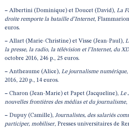
–
Albertini (Dominique) et Doucet (David),
La F
droite remporte la bataille d’Internet
, Flammarion,
euros.
–
Allart (Marie-Christine) et Visse (Jean-Paul),
L
la presse, la radio, la télévision et l’Internet, du X
octobre 2016, 246 p., 25 euros.
–
Antheaume (Alice),
Le journalisme numérique
,
2016, 220 p., 14 euros.
–
Charon (Jean-Marie) et Papet (Jacqueline),
Le 
nouvelles frontières des médias et du journalisme
,
–
Dupuy (Camille),
Journalistes, des salariés com
participer, mobiliser
, Presses universitaires de Re