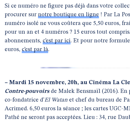
Si ce numéro ne figure pas déjà dans votre collect
procurer sur
notre boutique en ligne
! Par La Pos
numéro isolé ne vous coûtera que 5,50 euros, fra
pour un an et 4 numéros ? 15 euros tout compri
abonnements,
c’est par ici
. Et pour notre formu
euros,
c’est par là
.
–
Mardi 15 novembre, 20h, au Cinéma La Cle
Contre-pouvoirs
de Malek Bensmaïl (2016). En 
co-fondatrice d’
El Watan
et chef du bureau de Par
Acrimed. 6,50 euros la séance ; les cartes UGC-
Pathé ne seront pas acceptées. Lieu : 34, rue Dau