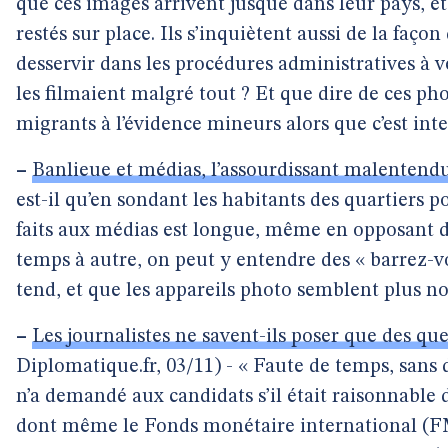
que ces images arrivent jusque dans leur pays, e
restés sur place. Ils s’inquiètent aussi de la faço
desservir dans les procédures administratives à ve
les filmaient malgré tout ? Et que dire de ces ph
migrants à l’évidence mineurs alors que c’est inter
–
Banlieue et médias, l’assourdissant malentend
est-il qu’en sondant les habitants des quartiers po
faits aux médias est longue, même en opposant 
temps à autre, on peut y entendre des « barrez-vo
tend, et que les appareils photo semblent plus n
–
Les journalistes ne savent-ils poser que des que
Diplomatique.fr, 03/11) - « Faute de temps, sans 
n’a demandé aux candidats s’il était raisonnable 
dont même le Fonds monétaire international (FM