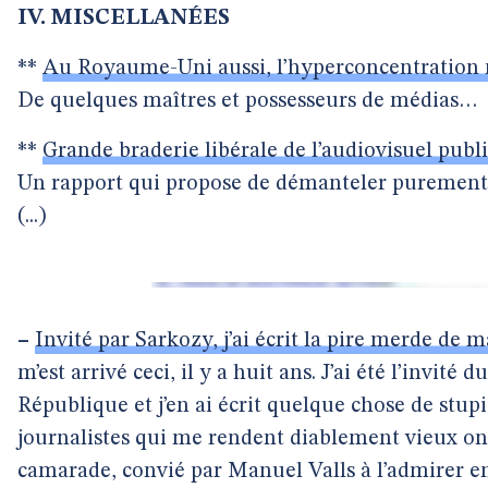
IV. MISCELLANÉES
**
Au Royaume-Uni aussi, l’hyperconcentration m
De quelques maîtres et possesseurs de médias…
**
Grande braderie libérale de l’audiovisuel publ
Un rapport qui propose de démanteler purement 
(...)
–
Invité par Sarkozy, j’ai écrit la pire merde de m
m’est arrivé ceci, il y a huit ans. J’ai été l’invité
République et j’en ai écrit quelque chose de stup
journalistes qui me rendent diablement vieux o
camarade, convié par Manuel Valls à l’admirer en