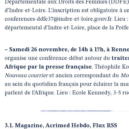
Départementale aux Droits des Femmes (DDFE) e
d’Indre-et-Loire. L’inscription est obligatoire à c
conferences-ddfe37@indre-et-loire.gouv.fr. Lieu :
départemental d’Indre-et-Loire, place de la Préfe
–
Samedi 26 novembre, de 14h à 17h, à Renn
organise une conférence-débat autour du
trait
Afrique par la presse française
. Théophile K
Nouveau courrier
et ancien correspondant du
Mo
au sein du quotidien français pour éclairer la m
parlent de l’Afrique. Lieu : Ecole Kennedy, 3-5 r
3.1. Magazine, Acrimed Hebdo, Flux RSS