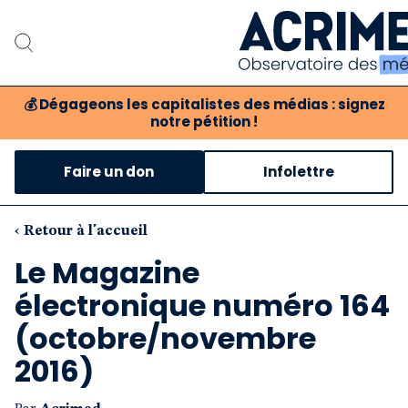
💰
Dégageons les capitalistes des médias : signez
notre pétition !
Notre associatio
Faire un don
Infolettre
Notre critique des m
Nos proposition
‹ Retour à l'accueil
Le Magazine
Notre revue
électronique numéro 164
Boutique
(octobre/novembre
2016)