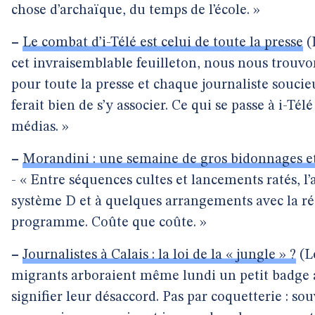
chose d’archaïque, du temps de l’école. »
–
Le combat d’i-Télé est celui de toute la presse
(L
cet invraisemblable feuilleton, nous nous trouv
pour toute la presse et chaque journaliste soucieu
ferait bien de s’y associer. Ce qui se passe à i-T
médias. »
–
Morandini : une semaine de gros bidonnages et
- « Entre séquences cultes et lancements ratés, l
système D et à quelques arrangements avec la ré
programme. Coûte que coûte. »
–
Journalistes à Calais : la loi de la « jungle » ?
(Le
migrants arboraient même lundi un petit badge a
signifier leur désaccord. Pas par coquetterie : sou