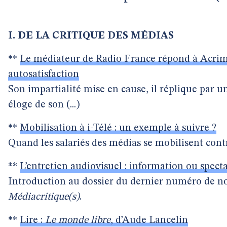
I. DE LA CRITIQUE DES MÉDIAS
**
Le médiateur de Radio France répond à Acrim
autosatisfaction
Son impartialité mise en cause, il réplique par u
éloge de son (...)
**
Mobilisation à i-Télé : un exemple à suivre ?
Quand les salariés des médias se mobilisent contre
**
L’entretien audiovisuel : information ou specta
Introduction au dossier du dernier numéro de no
Médiacritique(s)
.
**
Lire :
Le monde libre
, d’Aude Lancelin