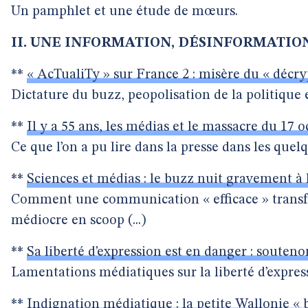
Un pamphlet et une étude de mœurs.
II. UNE INFORMATION, DÉSINFORMATIO
**
« AcTualiTy » sur France 2 : misère du « décryp
Dictature du buzz, peopolisation de la politique
**
Il y a 55 ans, les médias et le massacre du 17 
Ce que l’on a pu lire dans la presse dans les quelq
**
Sciences et médias : le buzz nuit gravement à 
Comment une communication « efficace » transfo
médiocre en scoop (...)
**
Sa liberté d’expression est en danger : souten
Lamentations médiatiques sur la liberté d’expres
**
Indignation médiatique : la petite Wallonie « b