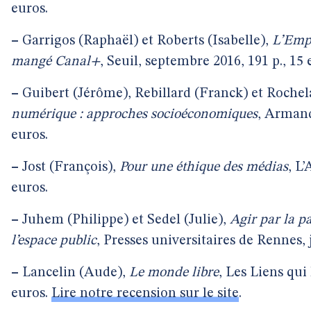
euros.
–
Garrigos (Raphaël) et Roberts (Isabelle),
L’Empi
mangé Canal+
, Seuil, septembre 2016, 191 p., 15 
–
Guibert (Jérôme), Rebillard (Franck) et Rochel
numérique : approches socioéconomiques
, Armand
euros.
–
Jost (François),
Pour une éthique des médias
, L
euros.
–
Juhem (Philippe) et Sedel (Julie),
Agir par la pa
l’espace public
, Presses universitaires de Rennes, j
–
Lancelin (Aude),
Le monde libre
, Les Liens qui 
euros.
Lire notre recension sur le site
.