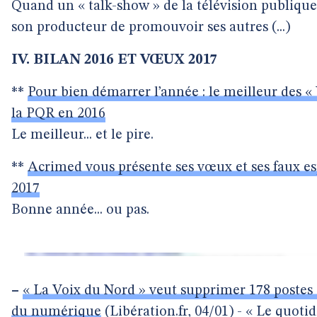
Quand un « talk-show » de la télévision publiqu
son producteur de promouvoir ses autres (...)
IV. BILAN 2016 ET VŒUX 2017
**
Pour bien démarrer l’année : le meilleur des «
la PQR en 2016
Le meilleur... et le pire.
**
Acrimed vous présente ses vœux et ses faux es
2017
Bonne année... ou pas.
–
« La Voix du Nord » veut supprimer 178 postes s
du numérique
(Libération.fr, 04/01) - « Le quoti