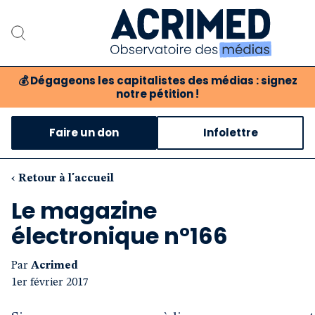
💰
Dégageons les capitalistes des médias : signez
notre pétition !
Notre association
Faire un don
Infolettre
Notre critique des médias
Nos propositions
‹ Retour à l'accueil
Le magazine
Notre revue
électronique n°166
Boutique
Par
Acrimed
1er février 2017