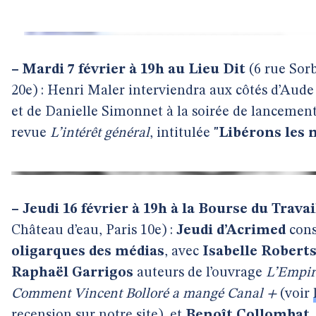
–
Mardi 7 février à 19h au Lieu Dit
(6 rue Sorb
20e) : Henri Maler interviendra aux côtés d’Aude
et de Danielle Simonnet à la soirée de lancement
revue
L’intérêt général
, intitulée
"Libérons les 
–
Jeudi 16 février à 19h à la Bourse du Travai
Château d’eau, Paris 10e) :
Jeudi d’Acrimed
cons
oligarques des médias
, avec
Isabelle Roberts
Raphaël Garrigos
auteurs de l’ouvrage
L’Empir
Comment Vincent Bolloré a mangé Canal +
(voir
recension sur notre site
), et
Benoît Collombat
,