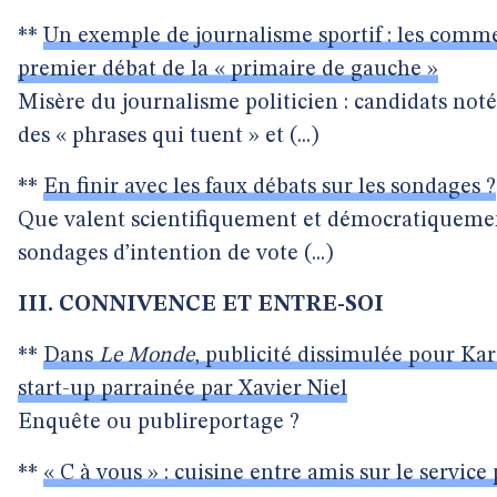
**
Un exemple de journalisme sportif : les comm
premier débat de la « primaire de gauche »
Misère du journalisme politicien : candidats notés
des « phrases qui tuent » et (...)
**
En finir avec les faux débats sur les sondages ?
Que valent scientifiquement et démocratiquemen
sondages d’intention de vote (...)
III. CONNIVENCE ET ENTRE-SOI
**
Dans
Le Monde
, publicité dissimulée pour Kar
start-up parrainée par Xavier Niel
Enquête ou publireportage ?
**
« C à vous » : cuisine entre amis sur le service