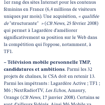
1er rang des sites Internet pour les contenus
féminins en France (6,4 millions de visiteurs
uniques par mois). Une acquisition,
« qualifiée
de
"structurante"
»
(
CB News
, 25 février 2008)
qui permet à Lagardère d’améliorer
significativement sa position sur le Web dans
la compétition qui l’oppose, notamment, à
TF1.
–
Télévision mobile personnelle TMP,
candidatures et ambitions
. Parmi les 32
projets de chaînes, le CSA doit en retenir 13.
Parmi les impétrants : Lagardère Active ; TF1 ;
M6 ; NextRadiotTV,
Les Echos
, Amaury,
Orange (
CB News
, 17 janvier 2008). Certains se
sont d’ailleurs fédérés. Ainsi M6 Mobile va