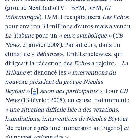
(groupe NextRadioTV – BFM, RFM,
01
informatique
).
LVMH recapitalisera
Les Echos
pour environ 34 millions d’euros mais a vendu
La Tribune
pour un
« euro symbolique »
(
CB
News
, 2 janvier 2008). Par ailleurs,
dans un
climat de «
défiance
»,
Erik Izraelewicz, qui
dirigeait la rédaction des
Echos
a rejoint…
La
Tribune
et dénoncé les
« interventions du
nouveau président du groupe Nicolas
Beytout »
[
4
]
selon des participants
» Pour
CB
News
(13 février 2008),
en cause, notamment :
« une situation difficile liée à des vexations,
humiliations, interventions de Nicolas Beytout
[de retour après une immersion au Figaro]
et
du nouvel actionnaire ».