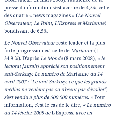
Observateur
, 11 mars 2008), l’audience de la
presse d’information s’est accrue de 4,2%, celle
des quatre « news magazines » (
Le Nouvel
Observateur
,
Le Point
,
L’Express et Marianne
)
bondissant de 6,5%.
Le Nouvel Observateur
reste leader et la plus
forte progression est celle de
Marianne
(+
34,9 %). D’après
Le Monde
(8 mars 2008),
« le
lectorat [aurait] apprécié son positionnement
anti-Sarkozy. Le numéro de
Marianne
du 14
avril 2007 : "Le vrai Sarkozy, ce que les grands
médias ne veulent pas ou n’osent pas dévoiler",
s’est vendu à plus de 500 000 numéros. »
Pour
information, c’est le cas de le dire,
« Le numéro
du 14 février 2008 de
L’Express
, avec en