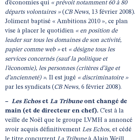
d’économies qui
« prévoit notamment 60 à 80
départs volontaires »
(
CB News
, 13 février 2008).
Joliment baptisé « Ambitions 2010 », ce plan
vise à placer le quotidien
« en position de
leader sur tous les domaines de son activité,
papier comme web »
et
« désigne tous les
services concernés (sauf la politique et
l’économie), les personnes (critères d’âge et
d’ancienneté) »
. Il est jugé
« discriminatoire »
par les syndicats (
CB News
, 6 février 2008).
–
Les Echos
et
La Tribune
ont changé de
main (et de directeur en chef).
C’est à la
veille de Noël que le groupe LVMH a annoncé
avoir acquis définitivement
Les Echos
, et cédé
le titre concurrent
La Tribune
à Alain Weill