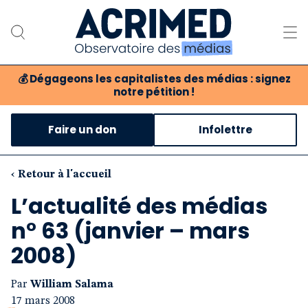
💰
Dégageons les capitalistes des médias : signez
notre pétition !
Notre association
Faire un don
Infolettre
Notre critique des médias
Nos propositions
‹ Retour à l'accueil
L’actualité des médias
Notre revue
n° 63 (janvier – mars
Boutique
2008)
Par
William Salama
17 mars 2008