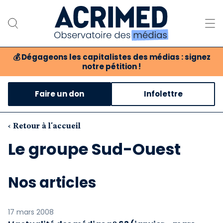
💰
Dégageons les capitalistes des médias : signez
notre pétition !
Notre association
Faire un don
Infolettre
Notre critique des médias
Nos propositions
‹ Retour à l'accueil
Le groupe Sud-Ouest
Notre revue
Boutique
Nos articles
17 mars 2008