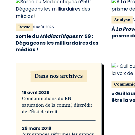
Analyse
3
Revue
6 août 2026
À
La Pro
prisme de
Sortie du
Médiacritiques
n°59 :
Dégageons les milliardaires des
médias !
Dans nos archives
Communi
15 avril 2025
« Guillau
Condamnations du RN :
être la v
saturation de la comm’, discrédit
de l’État de droit
29 mars 2018
Aux grandes réformes les grands