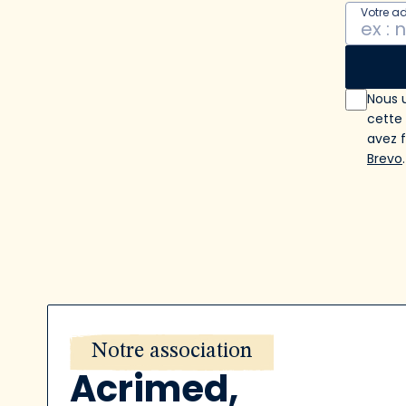
Votre a
Nous u
cette
avez 
Brevo
.
Notre association
Acrimed,