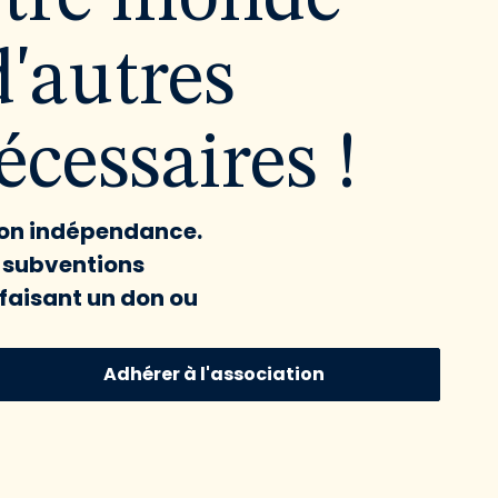
d'autres
cessaires !
 son indépendance.
x subventions
faisant un don ou
Adhérer à l'association