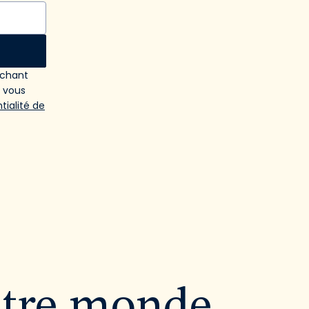
ochant
e vous
tialité de
utre monde