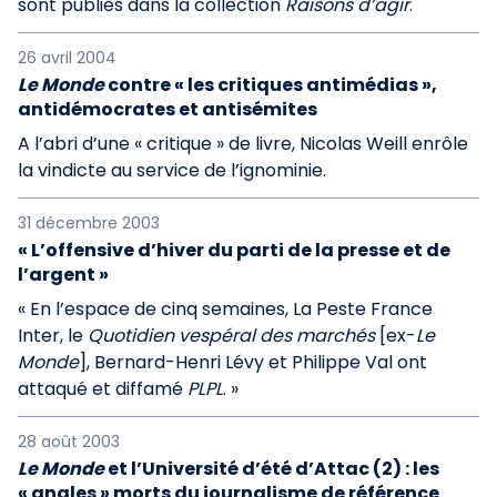
sont publiés dans la collection
Raisons d’agir
.
26 avril 2004
Le Monde
contre « les critiques antimédias »,
antidémocrates et antisémites
A l’abri d’une « critique » de livre, Nicolas Weill enrôle
la vindicte au service de l’ignominie.
31 décembre 2003
« L’offensive d’hiver du parti de la presse et de
l’argent »
« En l’espace de cinq semaines, La Peste France
Inter, le
Quotidien vespéral des marchés
[ex-
Le
Monde
], Bernard-Henri Lévy et Philippe Val ont
attaqué et diffamé
PLPL
. »
28 août 2003
Le Monde
et l’Université d’été d’Attac (2) : les
« angles » morts du journalisme de référence