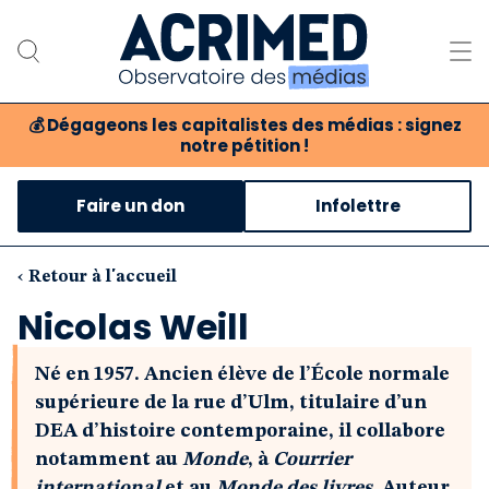
💰
Dégageons les capitalistes des médias : signez
notre pétition !
Notre association
Faire un don
Infolettre
Notre critique des médias
Nos propositions
‹ Retour à l'accueil
Nicolas Weill
Notre revue
Né en 1957. Ancien élève de l’École normale
Boutique
supérieure de la rue d’Ulm, titulaire d’un
DEA d’histoire contemporaine, il collabore
notamment au
Monde
, à
Courrier
international
et au
Monde des livres
. Auteur