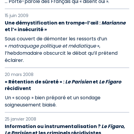
... Porte-parole des Français qui « disent oui ».
15 juin 2009
Une démystification en trompe-l’œil :
Marianne
et l’« insécurité »
Sous couvert de démonter les ressorts d’un
«
matraquage politique et médiatique
»,
l’hebdomadaire obscurcit le débat qu’il prétend
éclairer.
20 mars 2008
« Rétention de sûreté » :
Le Parisien
et
Le Figaro
récidivent
Un « scoop » bien préparé et un sondage
soigneusement biaisé.
25 janvier 2008
Information ou instrumentalisation ?
Le Figaro
,
Le Parisien
et les criminels récidivistes