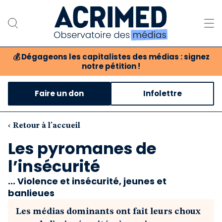
💰
Dégageons les capitalistes des médias : signez
notre pétition !
Notre association
Faire un don
Infolettre
Notre critique des médias
Nos propositions
‹ Retour à l'accueil
Les pyromanes de
Notre revue
l’insécurité
Boutique
... Violence et insécurité, jeunes et
banlieues
Les médias dominants ont fait leurs choux