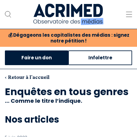
💰
Dégageons les capitalistes des médias : signez
notre pétition !
Notre association
Faire un don
Infolettre
Notre critique des médias
Nos propositions
‹ Retour à l'accueil
Enquêtes en tous genres
Notre revue
... Comme le titre l’indique.
Boutique
Nos articles