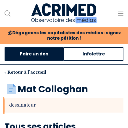
💰
Dégageons les capitalistes des médias : signez
notre pétition !
Notre association
Faire un don
Infolettre
Notre critique des médias
Nos propositions
‹ Retour à l'accueil
Notre revue
Mat Colloghan
Boutique
dessinateur
Tous ses articles