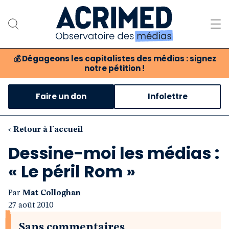
💰
Dégageons les capitalistes des médias : signez
notre pétition !
Notre association
Faire un don
Infolettre
Notre critique des médias
Nos propositions
‹ Retour à l'accueil
Dessine-moi les médias :
Notre revue
« Le péril Rom »
Boutique
Par
Mat Colloghan
27 août 2010
Sans commentaires