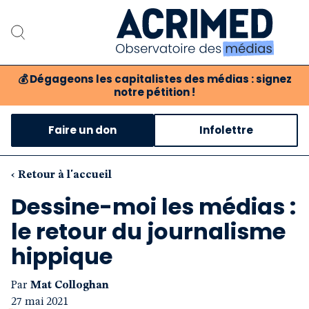
💰
Dégageons les capitalistes des médias : signez
notre pétition !
Notre association
Faire un don
Infolettre
Notre critique des médias
Nos propositions
‹ Retour à l'accueil
Dessine-moi les médias :
Notre revue
le retour du journalisme
Boutique
hippique
Par
Mat Colloghan
27 mai 2021